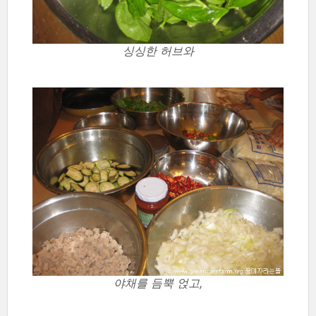
싱싱한 허브와
야채를 듬뿍 얹고,