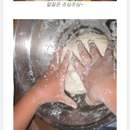
칼질은 조심조심~