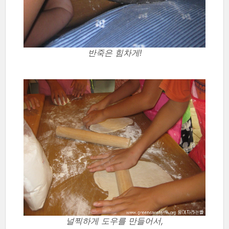
반죽은 힘차게!
널찍하게 도우를 만들어서,