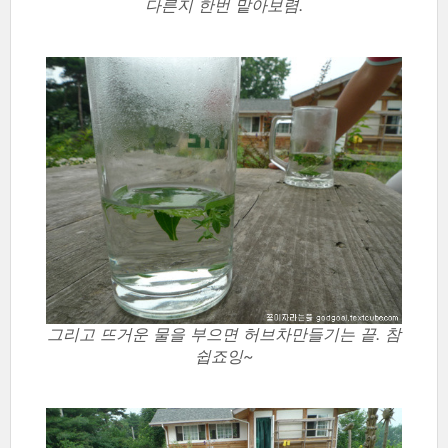
다른지 한번 맡아보렴.
그리고 뜨거운 물을 부으면 허브차만들기는 끝. 참
쉽죠잉~