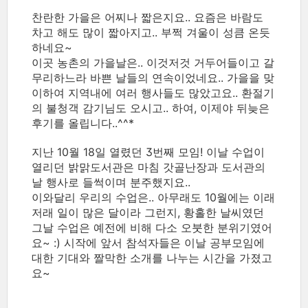
찬란한 가을은 어찌나 짧은지요.. 요즘은 바람도
차고 해도 많이 짧아지고.. 부쩍 겨울이 성큼 온듯
하네요~
이곳 농촌의 가을날은.. 이것저것 거두어들이고 갈
무리하느라 바쁜 날들의 연속이었네요.. 가을을 맞
이하여 지역내에 여러 행사들도 많았고요.. 환절기
의 불청객 감기님도 오시고.. 하여, 이제야 뒤늦은
후기를 올립니다..^^*
지난 10월 18일 열렸던 3번째 모임! 이날 수업이
열리던 밝맑도서관은 마침 갓골난장과 도서관의
날 행사로 들썩이며 분주했지요..
이와달리 우리의 수업은.. 아무래도 10월에는 이래
저래 일이 많은 달이라 그런지, 황홀한 날씨였던
그날 수업은 예전에 비해 다소 오붓한 분위기였어
요~ :) 시작에 앞서 참석자들은 이날 공부모임에
대한 기대와 짤막한 소개를 나누는 시간을 가졌고
요~