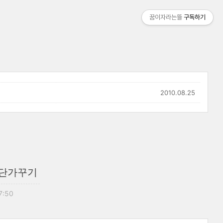
꿈이자라는뜰
구독하기
2010.08.25
화단가꾸기
7:50