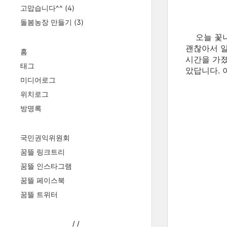
고맙습니다^^
(4)
돌봄농장 만들기
(3)
오늘 꽃나무
괜찮아서 일
홈
시간을 가졌
태그
았답니다. 
미디어로그
위치로그
방명록
국민권익위원회
꿈뜰 링크트리
꿈뜰 인스타그램
꿈뜰 페이스북
꿈뜰 트위터
/
/