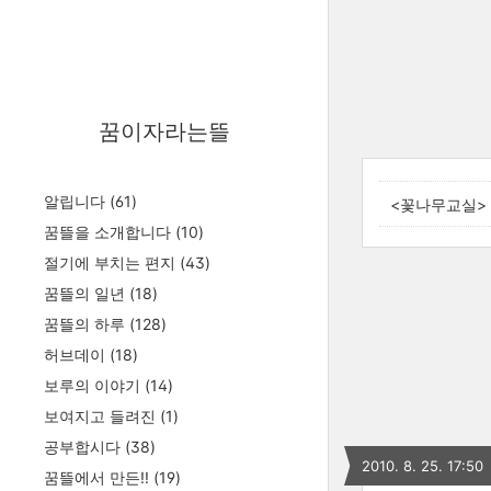
꿈이자라는뜰
알립니다
(61)
<꽃나무교실>
꿈뜰을 소개합니다
(10)
절기에 부치는 편지
(43)
꿈뜰의 일년
(18)
꿈뜰의 하루
(128)
허브데이
(18)
보루의 이야기
(14)
보여지고 들려진
(1)
공부합시다
(38)
2010. 8. 25. 17:50
꿈뜰에서 만든!!
(19)