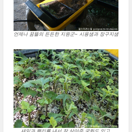
언제나 꿈뜰의 든든한 지원군~ 시용샘과 장구지샘
새잎과 뿌리를 내서 잘 살아준 국화도 있고,