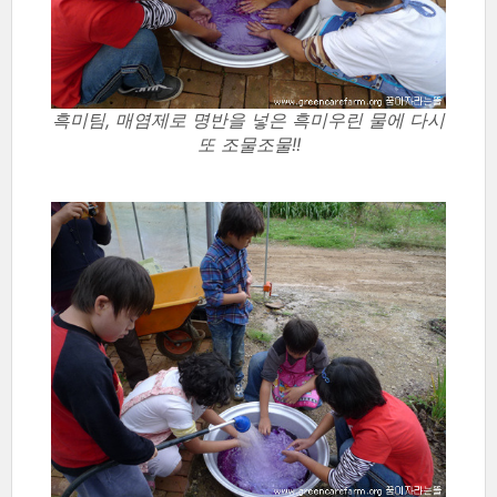
흑미팀, 매염제로 명반을 넣은 흑미우린 물에 다시
또 조물조물!!