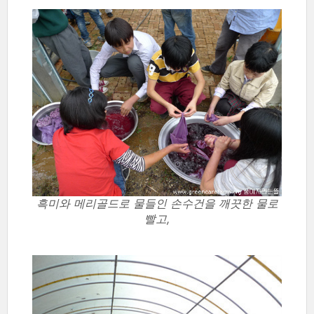
흑미와 메리골드로 물들인 손수건을 깨끗한 물로
빨고,