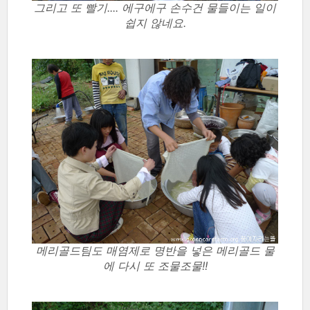
그리고 또 빨기.... 에구에구 손수건 물들이는 일이
쉽지 않네요.
메리골드팀도 매염제로 명반을 넣은 메리골드 물
에 다시 또 조물조물!!