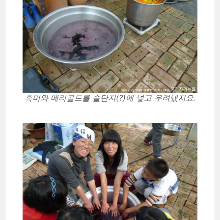
흑미와 메리골드를 솥단지(?)에 넣고 우려냈지요.