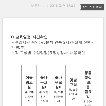
보루Boru
2011. 3. 9. 12:04
2011. 3. 9. 12:04
○ 교육일정, 시간확인
- 수업시간 확인: 45분씩 연속 2시간(실제 진행시
간 90분)
- 각 교실별 수업일정(요일), 강사, 내용확인
풍물
어울
꽃나
꽃나
교실
꽃밭
림교
무교
무교
_초
교실
실
실I
실II
등
목, 오후
금요
월, 오후
수, 오전
수, 오후
2:30~4:
일
2:30~4
11시
1:50~3:
00
2:30~
시
~12:30
20
4:00