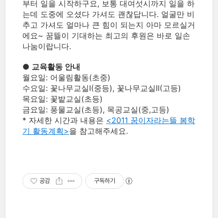
부터 일을 시작하구요, 보통 대여섯시까지 일을 하
는데 도중에 오셨다 가셔도 괜찮답니다. 얼굴만 비
추고 가셔도 얼마나 큰 힘이 되는지 아마 모르실거
에요~ 꿈뜰이 기대하는 최고의 후원은 바로 일손
나눔이랍니다.
● 교육활동 안내
월요일: 어울림활동(초중)
수요일: 꽃나무교실I(중등), 꽃나무교실II(고등)
목요일: 꽃밭교실(초등)
금요일: 풍물교실(초등), 목공교실(중,고등)
* 자세한 시간과 내용은
<2011 꿈이자라는뜰 봄학
기 활동계획>
을 참고해주세요.
공감
구독하기