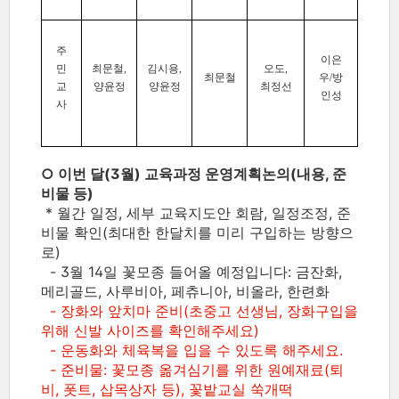
주
이은
민
최문철,
김시용,
오도,
최문철
우/방
교
양윤정
양윤정
최정선
인성
사
○ 이번 달(3월) 교육과정 운영계획논의(내용, 준
비물 등)
* 월간 일정, 세부 교육지도안 회람, 일정조정, 준
비물 확인(최대한 한달치를 미리 구입하는 방향으
로)
- 3월 14일 꽃모종 들어올 예정입니다: 금잔화,
메리골드, 사루비아, 페츄니아, 비올라, 한련화
- 장화와 앞치마 준비(초중고 선생님, 장화구입을
위해 신발 사이즈를 확인해주세요)
- 운동화와 체육복을 입을 수 있도록 해주세요.
- 준비물: 꽃모종 옮겨심기를 위한 원예재료(퇴
비, 폿트, 삽목상자 등), 꽃밭교실 쑥개떡