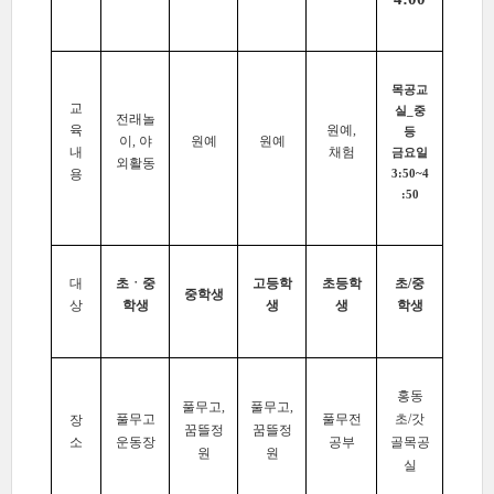
목공교
교
실_중
전래놀
육
원예,
등
이, 야
원예
원예
내
채험
금요일
외활동
용
3:50~4
:50
대
초ㆍ중
고등학
초등학
초/중
중학생
상
학생
생
생
학생
홍동
풀무고,
풀무고,
풀무고
풀무전
초/갓
장
꿈뜰정
꿈뜰정
소
운동장
공부
골목공
원
원
실