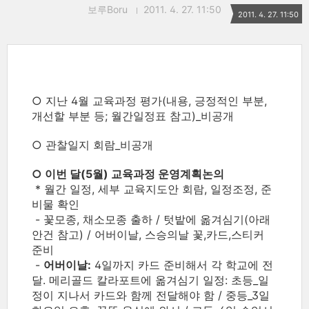
보루Boru
2011. 4. 27. 11:50
2011. 4. 27. 11:50
○ 지난 4월 교육과정 평가(내용, 긍정적인 부분,
개선할 부분 등; 월간일정표 참고)_비공개
○ 관찰일지 회람_비공개
○ 이번 달(5월) 교육과정 운영계획논의
* 월간 일정, 세부 교육지도안 회람, 일정조정, 준
비물 확인
- 꽃모종, 채소모종 출하 / 텃밭에 옮겨심기(아래
안건 참고) / 어버이날, 스승의날 꽃,카드,스티커
준비
-
어버이날:
4일까지 카드 준비해서 각 학교에 전
달. 메리골드 칼라포트에 옮겨심기 일정: 초등_일
정이 지나서 카드와 함께 전달해야 함 / 중등_3일