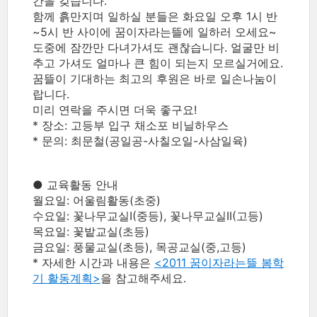
간을 갖습니다.
함께 흙만지며 일하실 분들은 화요일 오후 1시 반
~5시 반 사이에 꿈이자라는뜰에 일하러 오세요~
도중에 잠깐만 다녀가셔도 괜찮습니다. 얼굴만 비
추고 가셔도 얼마나 큰 힘이 되는지 모르실거에요.
꿈뜰이 기대하는 최고의 후원은 바로 일손나눔이
랍니다.
미리 연락을 주시면 더욱 좋구요!
* 장소: 고등부 입구 채소포 비닐하우스
* 문의: 최문철(공일공-사칠오일-사삼일육)
● 교육활동 안내
월요일: 어울림활동(초중)
수요일: 꽃나무교실I(중등), 꽃나무교실II(고등)
목요일: 꽃밭교실(초등)
금요일: 풍물교실(초등), 목공교실(중,고등)
* 자세한 시간과 내용은
<2011 꿈이자라는뜰 봄학
기 활동계획>
을 참고해주세요.