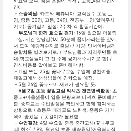
화요일 오후, 꿈뜰 온실에 와서 / 고등_4일 수업시
간에
-
스승의날:
카드와 페츄니아. 교직원수 초등 __
명, 중등 30명, 고등, 34명, 전공부 __명(알려주시
기로). 옮겨심기 일정: 2주차 각 활동시간에.
-
부모님과 함께 호숫길 걷기:
16일 월요일 어울림
교실. 시간 앞당김(1시 30분에 꿈이자라는뜰 앞에
서 모여 예당저수지로 출발) / 차량: 민서아버님께
승합차를 빌려보기로. / 부모님들과 지역주민들 초
대(학교샘들이 그 전 주에 공지해주시기로 함) /
간식비용을 알아보고 준비해야 함.
- 11일 또는 25일 꽃나무교실 수업에 광천여중,
제일고에서 선생님들이 견학오실 예정.
- 5월 26일 꽃누르미 재료가 필요할 듯.
-
6월 2일 초등 꽃밭교실 티셔츠 천연염색활동
: 초
중고+마을샘들이 입을 분량으로 티셔츠 준비해야
함. 중학교는 수업일정을 확인하고 함께 참여하는
방향으로 / 초등은 메리골드 노란색. 중등은 카키
색이 좋겠음. / 옷걸이가 필요함.
-
수업결강
: 4일 수요일 중등 중간고사(꽃나무교
실I 취소) / 9일 월요일 초중 재량휴일(어울림교실