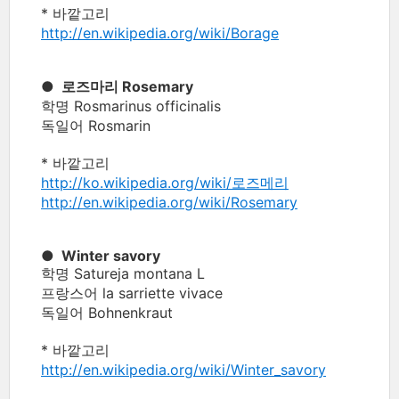
* 바깥고리
http://en.wikipedia.org/wiki/Borage
● 로즈마리 Rosemary
학명 Rosmarinus officinalis
독일어 Rosmarin
* 바깥고리
http://ko.wikipedia.org/wiki/로즈메리
http://en.wikipedia.org/wiki/Rosemary
● Winter savory
학명 Satureja montana L
프랑스어 la sarriette vivace
독일어 Bohnenkraut
* 바깥고리
http://en.wikipedia.org/wiki/Winter_savory