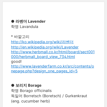
● 라벤더 Lavender
학명 Lavandula
* 바깥고리
http://ko.wikipedia.org/wiki/라벤더
http://en.wikipedia.org/wiki/Lavender
http://www.herbmall.co.kr/html/board/sect001
000/herbmall_board_view_734.html
good!
http://www.lavenderfarm.co.kr/src/contents/o
nepage.php?design_one_pages_id=5
● 보리지 Borage
학명 Borago officinalis
독일어 Borretsch (Boretsch) / Gurkenkraut
(eng. cucumber herb)