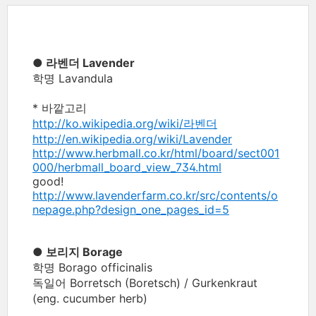
● 라벤더 Lavender
학명 Lavandula
* 바깥고리
http://ko.wikipedia.org/wiki/라벤더
http://en.wikipedia.org/wiki/Lavender
http://www.herbmall.co.kr/html/board/sect001
000/herbmall_board_view_734.html
good!
http://www.lavenderfarm.co.kr/src/contents/o
nepage.php?design_one_pages_id=5
● 보리지 Borage
학명 Borago officinalis
독일어 Borretsch (Boretsch) / Gurkenkraut
(eng. cucumber herb)