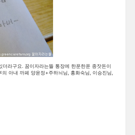
있더라구요. 꿈이자라는뜰 통장에 한푼한푼 종잣돈이
부의 아내 까페 양윤정+주하늬님, 홍화숙님, 이승진님,