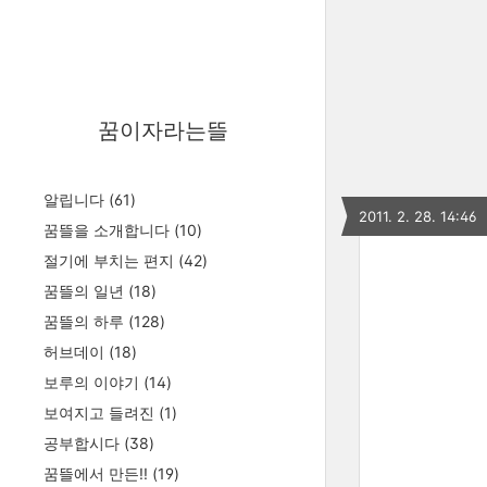
꿈이자라는뜰
알립니다
(61)
2011. 2. 28. 14:46
꿈뜰을 소개합니다
(10)
절기에 부치는 편지
(42)
꿈뜰의 일년
(18)
꿈뜰의 하루
(128)
허브데이
(18)
보루의 이야기
(14)
보여지고 들려진
(1)
공부합시다
(38)
꿈뜰에서 만든!!
(19)