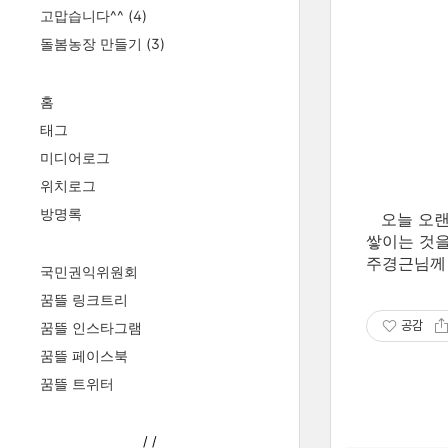
고맙습니다^^
(4)
돌봄농장 만들기
(3)
홈
태그
미디어로그
위치로그
방명록
오늘 오랜
쌓이는 것을
주경근님께 
국민권익위원회
꿈뜰 링크트리
공감
꿈뜰 인스타그램
꿈뜰 페이스북
꿈뜰 트위터
/
/