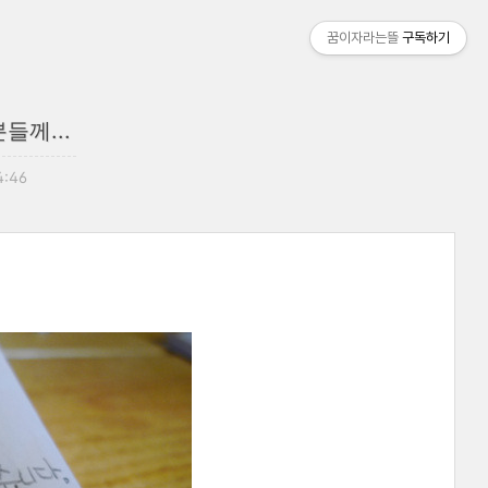
꿈이자라는뜰
구독하기
들께...
4:46