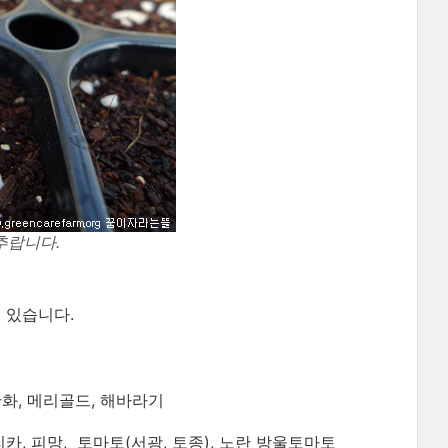
추랍니다.
 있습니다.
금잔화, 메리골드, 해바라기
카, 피망, 토마토(서광, 토종), 노란 방울토마토