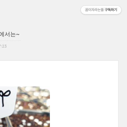
꿈이자라는뜰
구독하기
에서는~
7:23