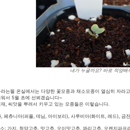
내가 누굴까요? 바로 적양배
자라는뜰 온실에서는 다양한 꽃모종과 채소모종이 열심히 자라고
워서 5월 초에 선뵈겠습니다~
 현재, 씨앗을 뿌려서 키우고 있는 모종들은 이렇습니다.
화, 페츄니아(퍼플, 데님, 아이보리), 사루비아(화이트, 레드), 
채소: 가지, 청양고추, 맛고추, 오이맛고추, 꽈리고추, 오렌지파프리