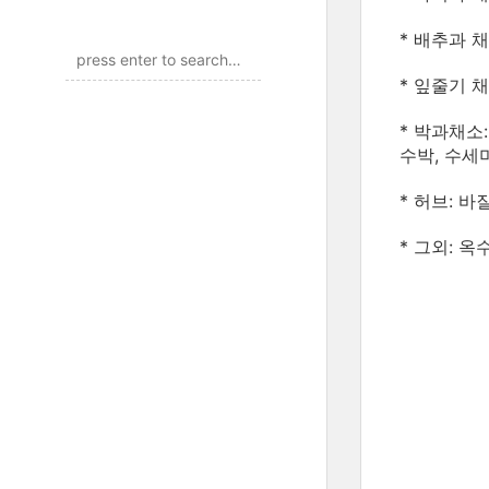
* 배추과 채
* 잎줄기 채
* 박과채소
수박, 수세
* 허브: 바
* 그외: 옥