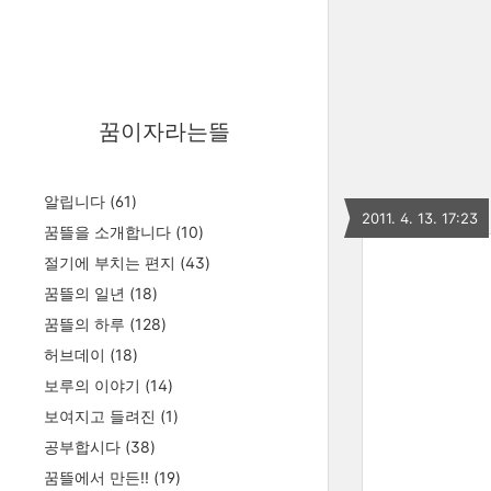
꿈이자라는뜰
알립니다
(61)
2011. 4. 13. 17:23
꿈뜰을 소개합니다
(10)
절기에 부치는 편지
(43)
꿈뜰의 일년
(18)
꿈뜰의 하루
(128)
허브데이
(18)
보루의 이야기
(14)
보여지고 들려진
(1)
공부합시다
(38)
꿈뜰에서 만든!!
(19)