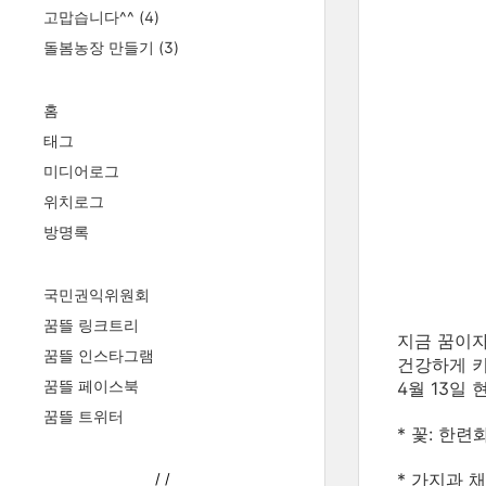
고맙습니다^^
(4)
돌봄농장 만들기
(3)
홈
태그
미디어로그
위치로그
방명록
국민권익위원회
꿈뜰 링크트리
지금 꿈이
꿈뜰 인스타그램
건강하게 키
꿈뜰 페이스북
4월 13일
꿈뜰 트위터
* 꽃: 한련
* 가지과 
/
/