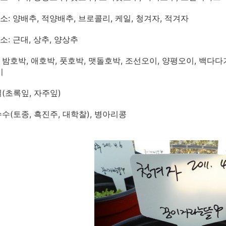
소: 양배추, 적양배추, 브로콜리, 케일, 청겨자, 적겨자
소: 근대, 상추, 양상추
: 밤호박, 애호박, 풋호박, 맷돌호박, 조선오이, 양평오이, 백다
미
질(초록잎, 자주잎)
수수(토종, 흑진주, 대학찰), 병아리콩