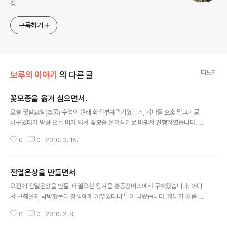
장
구독하기
더보기
보루의 이야기
의 다른 글
꽃모종을 옮겨 심으면서.
글 내용
오늘 꽃밭교실(초중) 수업이 원래 화전부쳐먹기였는데, 봄나물 효소 담그기로
바꾸었다가 막상 오늘 비가 와서 꽃모종 옮겨심기로 바꿔서 진행하였습니다. 아
이들이 작은 트레이에서 꽃모종을 다치지 않고 잘 빼 낼 수 있을까? 폿트에 옮겨
0
0
2010. 3. 15.
심으면서 흙으로 꽃모종을 다 덮어버리지는 않을까? 처음엔 염려가 되었지만,
곧 쓸데없는 염려였다는 것이 드러났습니다. 아주 가끔 폿트에 흙이 부족하게
담기거나 모종 뿌리가 흙 위로 살짝 드러난 경우가 있기는 했지만 처음부터 다
전열온상을 만들면서
시 손을 댄 경우는 얼마 되지 않았습니다. 이렇게 아이들의 관찰력이나 손놀림
글 내용
이 의외로 섬세하다는 것을 발견할 때면, 잠깐이지만 '의외'라고 생각했던 제 자
오전에 전열온상을 만들 때 필요한 왕겨를 홍동정미소에서 구해왔습니다. 어디
신이 부끄러워집니다. 꽃모종 옮겨심는 일이 싫타며, 작업이 끝난 폿트를 옮기
서 구해올지 막막했는데 장샘에게 여쭈었더니 답이 나왔습니다. 하늬가 차를 가
는 일을 하고싶다는 원찬이에게..
지고 도우러와서 마대자루로 여섯자루나 얻어왔습니다. 하늬와 함께 초등학교
0
0
2010. 2. 8.
에서 쓸만한 물건도 여럿 챙겨왔습니다.내용은 이렇습니다. 사무용 책상 1개, 의
자 8개, 1인용 책상 3개, 사물함3단 3개/2단 2개/1단 1개/옷장 1개, 작은 칠판