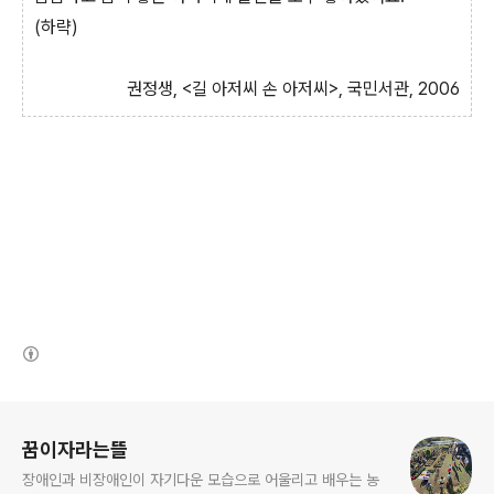
(하략)
권정생, <길 아저씨 손 아저씨>,
국민서관, 2006
(새창열림)
로그 정보
꿈이자라는뜰
장애인과 비장애인이 자기다운 모습으로 어울리고 배우는 농