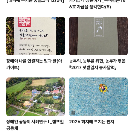
[대서에 부치는 꿈뜰소식 12/24]
자기답게 생존하기 _녹색평론 18
6호 자급을 생각한다(5)
장애와 나를 연결하는 말과 글(아
농부의, 농부를 위한, 농부가 엮은
카이브)
『2017 텃밭일지 농사달력』
장애인 공동체 사례연구 I _캠프힐
2026 하지에 부치는 편지
공동체