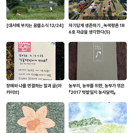
[대서에 부치는 꿈뜰소식 12/24]
자기답게 생존하기 _녹색평론 18
6호 자급을 생각한다(5)
장애와 나를 연결하는 말과 글(아
농부의, 농부를 위한, 농부가 엮은
카이브)
『2017 텃밭일지 농사달력』