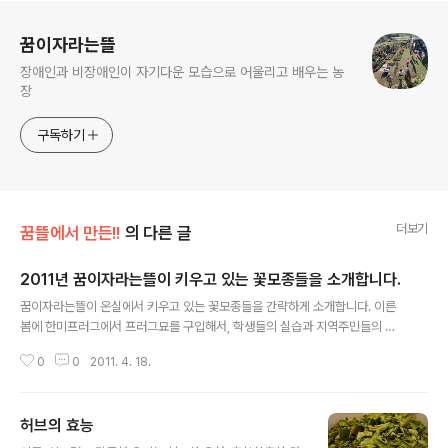
로그 정보
꿈이자라는뜰
장애인과 비장애인이 자기다운 모습으로 어울리고 배우는 농
장
구독하기
더보기
꿈뜰에서 만든!!
의 다른 글
2011년 꿈이자라는뜰이 키우고 있는 꽃모종들을 소개합니다.
글 내용
꿈이자라는뜰이 온실에서 키우고 있는 꽃모종들을 간략하게 소개합니다. 이른
봄에 한미프러그에서 프러그묘를 구입해서, 학생들의 실습과 지역주민들의 도
움으로 일차 옮겨심기를 마치고, 온상안에서 곱게곱게 한창 자라고 있습니다.
0
0
2011. 4. 18.
금잔화, 메리골드, 사루비아, 페튜니아, 한련화 이렇게 다섯가지 꽃을 키우고 있
구요, 아래 사진을 보시면 어떤 꽃들인지 아실 수 있을거에요. 서리가 지나고, 재
배적온이 맞춰지는 5월 초부터 판매를 시작할 예정이구요, 초장(꽃의 키)과 초
허브의 효능
폭(꽃의 크기)를 살피셔서 화단에 옮겨심어 주시면 됩니다. ● 금잔화 젠 골드 C
글 내용
alendula Gen Gold 화경이 7~8cm 내외로 세력이 좋은 겹꽃 품종이다. 화