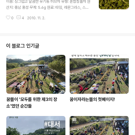
이름: 싱그럽고 달콤한 유기농 허브차 유형: 혼합침출차 원
단 식재용으로 우수하다. - 재배적온: 10~15도 / 초장: 20~30cm / 초폭: 1..
산지: 충남 홍성 무게: 5.6g 원료: 타임, 레몬그라스, 스테
비아, 파인애플민트, 애플민트, 오레가노 만든이: 꿈이자라
0
4
2010. 11. 2.
는뜰 www.greencarefarm.org * 허브차 서너잎을 섭
씨 8~90도의 뜨거운 물에 2~3분 정도 우려낸후 드세요.
* 허브차를 뜨거운 물에 진하게 우려낸 후 얼음을 넣거나,
찬물을 섞어서 냉장고에 넣어 두시면, 시원한 허브 아이스
티를 즐기실 수 있습니다. * 허브차는 어둡고 습기가 적은
이 블로그 인기글
시원한 곳에 보관하면 좋습니다. ● 허브의 효능 * 타임(G
arden Thyme / Thymus vulgaris) 지방기가 있는 식
품의 소화를 도와주고 상쾌한 향과 약간의 쓴 맛이 있습니
다. 음식물 흡수에 도움을 주고 호흡기 개선에 ..
꿈뜰이 '모두를 위한 제3의 장
꿈이자라는뜰의 첫페이지!
소'였던 순간들