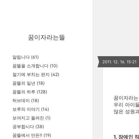
꿈이자라는뜰
알립니다
(61)
2011. 12. 16. 15:21
꿈뜰을 소개합니다
(10)
절기에 부치는 편지
(42)
꿈뜰의 일년
(18)
꿈뜰의 하루
(128)
꿈이자라는뜰
허브데이
(18)
우리 아이들
보루의 이야기
(14)
많은 성원
보여지고 들려진
(1)
공부합시다
(38)
꿈뜰에서 만든!!
(19)
1. 장애인