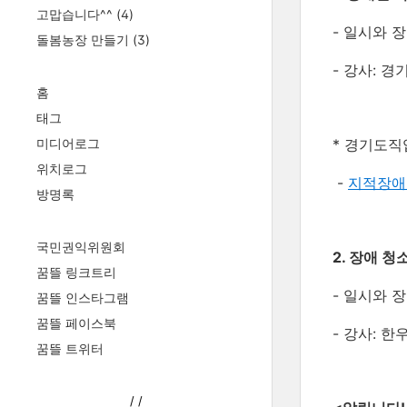
고맙습니다^^
(4)
- 일시와 장
돌봄농장 만들기
(3)
- 강사: 
홈
태그
미디어로그
* 경기도직업
위치로그
-
지적장애인 
방명록
국민권익위원회
2. 장애 
꿈뜰 링크트리
- 일시와 장
꿈뜰 인스타그램
꿈뜰 페이스북
- 강사: 
꿈뜰 트위터
/
/