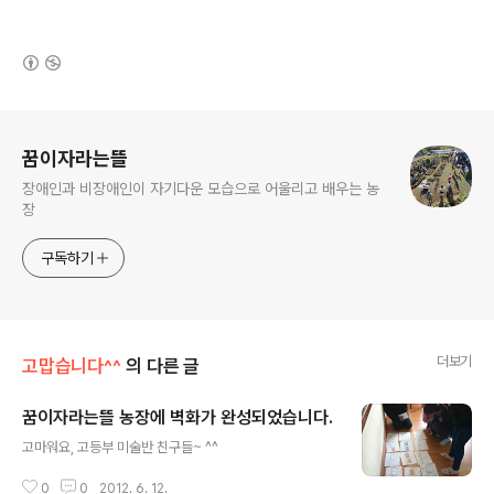
(새창열림)
로그 정보
꿈이자라는뜰
장애인과 비장애인이 자기다운 모습으로 어울리고 배우는 농
장
구독하기
더보기
고맙습니다^^
의 다른 글
꿈이자라는뜰 농장에 벽화가 완성되었습니다.
글 내용
고마워요, 고등부 미술반 친구들~ ^^
0
0
2012. 6. 12.