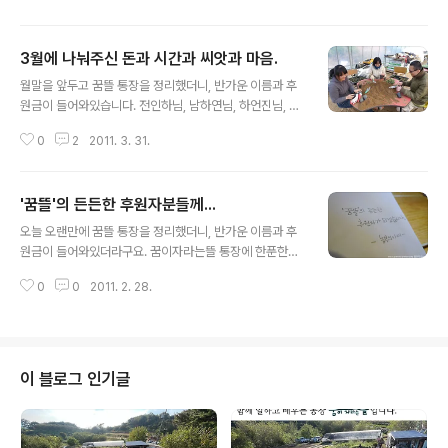
3월에 나눠주신 돈과 시간과 씨앗과 마음.
글 내용
월말을 앞두고 꿈뜰 통장을 정리했더니, 반가운 이름과 후
원금이 들어와있습니다. 전인하님, 남하연님, 하언진님, 황
복순님, 김기선님, 홍화숙님, 김미나님, 박신자님, 루시님
0
2
2011. 3. 31.
(이상 농협), 이승진님, 주경근님(이상 풀무신협)께 감사의
마음을 전합니다. 소중하게 여기고, 잘 쓰겠습니다. 일손을
나눠주신 장구지님, 이훈호님, 최수영님, 양윤정님, 박성희
'꿈뜰'의 든든한 후원자분들께...
님, 김용우께도 감사의 마음을 전합니다. 금쪽같은 시간과
글 내용
마음을 나눠주셔서 꿈뜰에 얼마나 큰 힘이 되었는지 모릅
오늘 오랜만에 꿈뜰 통장을 정리했더니, 반가운 이름과 후
니다. 홍동토종종자모임에서 토종씨앗(잔치참외, 사과참
원금이 들어와있더라구요. 꿈이자라는뜰 통장에 한푼한푼
외, 조선참외, 양평오이, 조선오이, 토종토마토, 돼지밭찰
종잣돈이 쌓이는 것을 보니, 고마운 마음도 차곡차곡 함께
벼, 청태, 붉은팥, 토종옥수수, 나물콩, 흑진주 옥수수, 병아
0
0
2011. 2. 28.
쌓여갑니다. 송주한님, 농부의 아내 까페 양윤정+주하늬
리콩, 시금치, 수세미, 단수수, 맷돌호박, 해바라기, 싸리, 도
님, 홍화숙님, 이승진님, 주경근님께 감사의 마음을 전합니
라지, 참박까지 모..
다. 소중하게 여기고, 잘 쓰겠습니다.
이 블로그 인기글