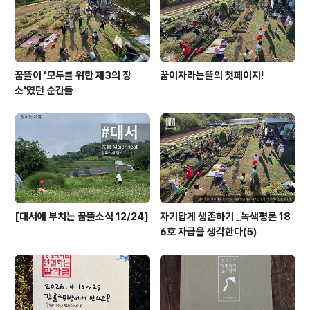
꿈뜰이 '모두를 위한 제3의 장
꿈이자라는뜰의 첫페이지!
소'였던 순간들
[대서에 부치는 꿈뜰소식 12/24]
자기답게 생존하기 _녹색평론 18
6호 자급을 생각한다(5)