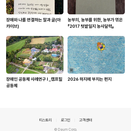
장애와 나를 연결하는 말과 글(아
농부의, 농부를 위한, 농부가 엮은
카이브)
『2017 텃밭일지 농사달력』
장애인 공동체 사례연구 I _캠프힐
2026 하지에 부치는 편지
공동체
의안내
티스토리
로그인
고객센터
© Daum Corp.