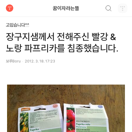
검색하기
꿈이자라는뜰
티스토리
고맙습니다^^
장구지샘께서 전해주신 빨강 &
노랑 파프리카를 침종했습니다.
보루Boru
2012. 3. 18. 17:23