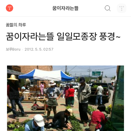
검색하기
꿈이자라는뜰
티스토리
꿈뜰의 하루
꿈이자라는뜰 일일모종장 풍경~
보루Boru
2012. 5. 5. 02:57