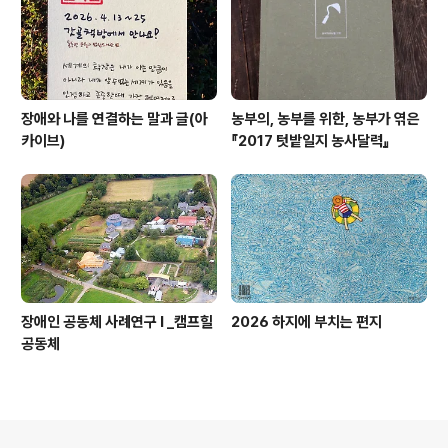
장애와 나를 연결하는 말과 글(아
농부의, 농부를 위한, 농부가 엮은
카이브)
『2017 텃밭일지 농사달력』
장애인 공동체 사례연구 I _캠프힐
2026 하지에 부치는 편지
공동체