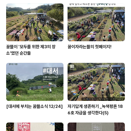
때마다 마음에 걸렸는데 이제는 맘이놓이네요. 얘들아, 평
화롭게 지내주렴! 2012년 4월 9일 월요일 꿈이자라는뜰
이 가꿈과 논배미의 오픈하우스를 무한 축하드려요~ 어울
림교실 들길걷기하면서 잠시 축..
꿈뜰이 '모두를 위한 제3의 장
꿈이자라는뜰의 첫페이지!
소'였던 순간들
[대서에 부치는 꿈뜰소식 12/24]
자기답게 생존하기 _녹색평론 18
6호 자급을 생각한다(5)