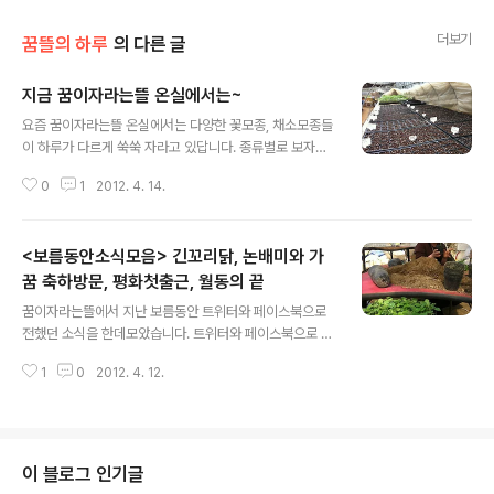
더보기
꿈뜰의 하루
의 다른 글
지금 꿈이자라는뜰 온실에서는~
글 내용
요즘 꿈이자라는뜰 온실에서는 다양한 꽃모종, 채소모종들
이 하루가 다르게 쑥쑥 자라고 있답니다. 종류별로 보자면,
한련화(색상혼합), 페튜니아(진홍/보라), 금잔화(노랑), 메
0
1
2012. 4. 14.
리골드(색상혼합), 가지, 청양고추, 꽈리고추, 피망, 파프리
카(빨강, 노랑), 토종고추(음성재래종, 수비초, 칠성초), 큰
토마토, 스위스 노란 방울토마토, 스위스 큰토마토 조선참
<보름동안소식모음> 긴꼬리닭, 논배미와 가
외, 사과참외, 깐치참외, 금싸라기참외, 조선오이, 은성백다
다기오이, 애호박, 풋호박, 단호박, 맷돌호박, 수세미, 양배
꿈 축하방문, 평화첫출근, 월동의 끝
글 내용
추, 적양배추, 양상추, 근대, 적겨자, 청겨자, 적상추, 청상
꿈이자라는뜰에서 지난 보름동안 트위터와 페이스북으로
추, 바질, 적바질을 키우고 있어요. 날이 좀 더 따뜻해지고,
전했던 소식을 한데모았습니다. 트위터와 페이스북으로 그
서리걱정이 없는 5월이 오면 꽃과 채소모종을 고대하시는
때그때 소식을 받아보시고 싶으신 분들은 아래 주소를 참
지역분들에게 우선 공급할 예정입니다. 여성농업인센터와
1
0
2012. 4. 12.
고해주세요 꿈이자라는뜰 트윗 @Greencarefarm / 페
일일 ..
이스북 페이지 www.facebook.com/greencarefarm
2012년 4월 10일 화요일 젊은 장닭이 나이든 긴꼬리닭
수탉을 하도 괴롭혀서 지난 며칠동안 꼴이 형편없었더랬지
요. 그래서 갓골목공실 방샘하고 닭장에 임시로 칸막이를
이 블로그 인기글
만들어 주었더니 이제는 맘놓고 지낼만 한 것 같습니다. 볼