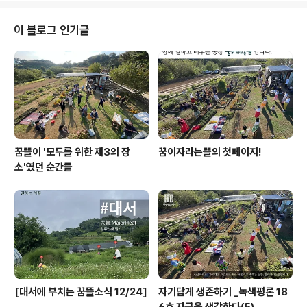
은 음식을 먹고, 땀흘려 일 하고, 종종 운동을 하고, 가끔 여
행을 가고 하는 일에 신경을 쓰는 이들은 그리 많지 않다.
이 블로그 인기글
기왕에 같은 돈과 노력을 들일 것이라면, 건강할 때, 평소에
즐기면서 할 수 있는 일들을 왜 병원에 다니고 나서야 시작
하는 것일까? 요새 사람들은 참으로 건강해 보인다. 부족함
없이 풍요롭게 잘먹고, 잘 입고, 따뜻하고 배부르게 사니 그
렇게 보인다..
꿈뜰이 '모두를 위한 제3의 장
꿈이자라는뜰의 첫페이지!
소'였던 순간들
[대서에 부치는 꿈뜰소식 12/24]
자기답게 생존하기 _녹색평론 18
6호 자급을 생각한다(5)