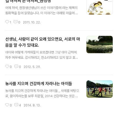
길 아저씨 손 아저씨_권정생
시 손을 댄 경우는 얼마 되지 않았습니다. 이렇게 아이들의 관찰력이나 손놀림
글 내용
이 의외로 섬세하다는 것을 발견할 때면, 잠깐이지만 '의외'라고 생각했던 제 자
어제 저녁, 권정생선생님이 쓰신 이야기중에 라는 제목의
신이 부끄러워집니다. 꽃모종 옮겨심는 일이 싫타며, 작업이 끝난 폿트를 옮기
동화책을 집어 읽었습니다. 이 이야기는 아래윗 마을에 사
는 일을 하고싶다는 원찬이에게..
는 다리가 불편한 길 아저씨와 눈이 보이지 않는 손아저씨
1
0
2011. 10. 22.
가 만나, 서로 의지하고 더불어 일하면서 즐겁게 살아간다
는 내용의 가슴 따뜻한 이야기입니다. 짧은 이야기를 읽는
동안 '그래 맞아, 바로 이거야!'라는 혼잣말이 절로 새나왔
선생님, 사람이 같이 오래 있으면요, 서로의 마
습니다. 머지않은 날에 이 동화 속 이야기를 우리 마을에서
두 눈으로 직접 볼 수 있는 날이 온다면, 또 얼마나 좋을까
음을 알 수가 있대요.
글 내용
하는 생각이 들어서 가슴이 두근두근거리기도 했습니다.
아이와 어떻게 가까워질지 모르겠다면 그냥 아이 근처에
짧은 이야기에 적지않은 격려와 희망을 전해 받았습니다.
자주 머무세요. 감시하려고, 잔소리하려고 있지 말고 호기
역시 권정생선생님이십니다. 고마워요, 선생님! 따로 허락
심을 갖고 바라보세요. 게임을 어떻게 하나 궁금하다며 들
을 받지 않아도, 선생님께서는 크게 뭐라하시지 않으실 거
0
0
2012. 5. 29.
여다보세요. 애착을 만드는 첫번째 열쇠, 근접성입니다. 가
란 생각에 이야기 글에 일부를 아래..
까이 머물면 정이 듭니다. @suhcs _꿈이자라는뜰 마을샘
들, 이웃들과 글귀를 공유하고 싶어서 서천석(@suhcs)님
농사를 지으며 건강하게 자라나는 아이들
트윗에서 인용해왔습니다. 마을이라는 그렇게 크지도 작지
글 내용
도 않은 공간 안에서 마을샘들이 우리 아이들과 가까이 그
농사를 지으며 건강하게 자라나는 아이들 _ 사례를 바탕으
리고 아주 오래동안 함께 머무를 수 만 있다면 그것만으로
로, 꿈이자라는뜰 보루 최문철, 2014 건강하다는 것은 무
도 희망이 있다고, 저는 그렇게 생각합니다. 장애를 長愛로
엇일까? 사람들은 보통 몸에 병이 나지 않으면 건강하다고
바꿔쓰는 경우가 종종 있다지요? ^^ "선생님, 사람이 같이
0
4
2014. 8. 13.
생각한다. 아프지 않으면 건강하다고 생각한다. 아프면, 그
오래 있으면요, 서로의 마음을 알 수가 있대요."카모마일 꽃
것도 많이 아프면, 그제서야 병원을 찾고 큰 돈을 들이기 시
을 수확하는 일을 함께 하던..
작한다. 미리미리 적은 돈과 노력을 들여서 건강을 위해 좋