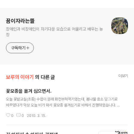
로그 정보
꿈이자라는뜰
장애인과 비장애인이 자기다운 모습으로 어울리고 배우는 농
장
구독하기
더보기
보루의 이야기
의 다른 글
꽃모종을 옮겨 심으면서.
글 내용
오늘 꽃밭교실(초중) 수업이 원래 화전부쳐먹기였는데, 봄나물 효소 담그기로
바꾸었다가 막상 오늘 비가 와서 꽃모종 옮겨심기로 바꿔서 진행하였습니다. 아
이들이 작은 트레이에서 꽃모종을 다치지 않고 잘 빼 낼 수 있을까? 폿트에 옮겨
0
0
2010. 3. 15.
심으면서 흙으로 꽃모종을 다 덮어버리지는 않을까? 처음엔 염려가 되었지만,
곧 쓸데없는 염려였다는 것이 드러났습니다. 아주 가끔 폿트에 흙이 부족하게
담기거나 모종 뿌리가 흙 위로 살짝 드러난 경우가 있기는 했지만 처음부터 다