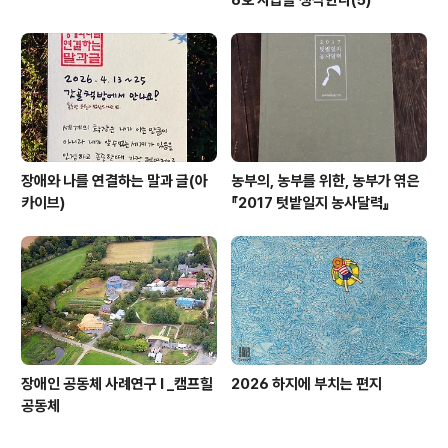
장애와 나를 연결하는 말과 글(아
농부의, 농부를 위한, 농부가 엮은
카이브)
『2017 텃밭일지 농사달력』
장애인 공동체 사례연구 I _캠프힐
2026 하지에 부치는 편지
공동체