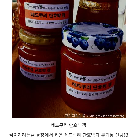
레드쿠리 단호박잼
꿈이자라는뜰 농장에서 키운 레드쿠리 단호박과 유기농 설탕(3