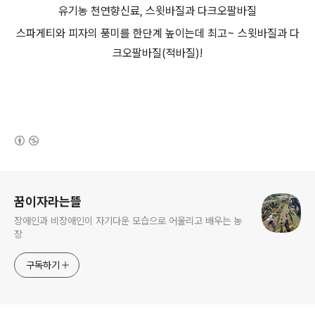
유기농 천연향신료, 스윗바질과 다크오팔바질
스파게티와 피자의 풍미를 한단계 높이는데 최고~ 스윗바질과 다
크오팔바질(적바질)!
(새창열림)
로그 정보
꿈이자라는뜰
장애인과 비장애인이 자기다운 모습으로 어울리고 배우는 농
장
구독하기