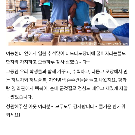
여농센터 앞에서 열린 추석맞이 너도나도장터에 꿈이자라는뜰도
한자리 차지하고 오늘하루 장사 잘했습니다~
그동안 우리 학생들과 함께 가꾸고, 수확하고, 다듬고 포장해서 만
든 허브차와 허브솔트, 자연염색 손수건들을 들고 나왔지요. 평화
랑 옆 좌판에서 떡복이, 순대 군것질로 점심도 때우고 재밌게 자알
~ 팔았습니다.
성원해주신 이웃 여러분~ 모두모두 감사합니다~ 즐거운 한가위
되세요!