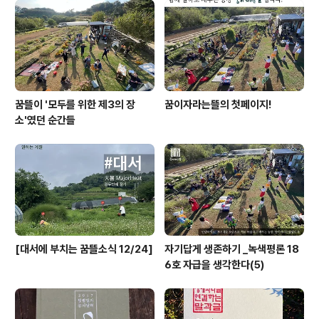
꿈뜰이 '모두를 위한 제3의 장
꿈이자라는뜰의 첫페이지!
소'였던 순간들
[대서에 부치는 꿈뜰소식 12/24]
자기답게 생존하기 _녹색평론 18
6호 자급을 생각한다(5)