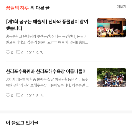
더보기
꿈뜰의 하루
의 다른 글
[제1회 꿈꾸는 예술제] 난타와 풍물팀이 참여
했습니다.
글 내용
홍동중학교 난타팀의 멋진공연! 신나는 공연인데, 눈물이
밀고올라와요. 감동의 눈물이요ㅠㅠ 얘들아, 멋져!! 홍동초
등학교 풍물팀의 신명나는 공연! 긴장하는 모습도 없이, 보
0
0
2012. 9. 7.
여주기위해 신경쓰는 모습도 없이, 스스로가 즐거워서 뛰
노는 모습이 얼마나 예뻐보였는지요^^
천리포수목원과 천리포해수욕장 여름나들이
글 내용
꿈이자라는뜰 방학중 둘째주 첫날 어울림활동은 천리포수
목원 견학과 천리포해수욕장 나들이였습니다. 하루종일 천
리포에서 신나게 잘 지내고왔지요^^ 천리포는 2년만에 다
0
0
2012. 8. 6.
시 찾은셈인데요, 같은 장소에서 단체사진을 찍었더니 느
낌이 사뭇 묘~합니다. 2년전 사진이 궁금하시면 http://gr
eencarefarm.org/58 를 들러주세요^^
이 블로그 인기글