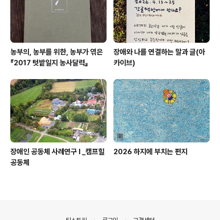
농부의, 농부를 위한, 농부가 엮은
장애와 나를 연결하는 말과 글(아
『2017 텃밭일지 농사달력』
카이브)
장애인 공동체 사례연구 I _캠프힐
2026 하지에 부치는 편지
공동체
의안내