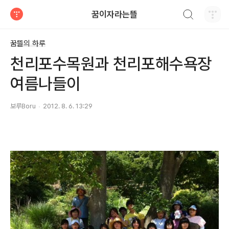
검색하기
꿈이자라는뜰
티스토리
꿈뜰의 하루
천리포수목원과 천리포해수욕장
여름나들이
보루Boru
2012. 8. 6. 13:29