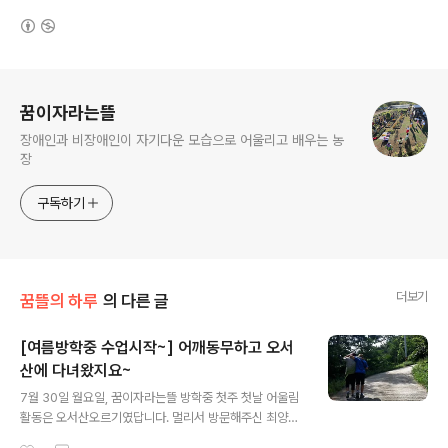
(새창열림)
로그 정보
꿈이자라는뜰
장애인과 비장애인이 자기다운 모습으로 어울리고 배우는 농
장
구독하기
더보기
꿈뜰의 하루
의 다른 글
[여름방학중 수업시작~] 어깨동무하고 오서
산에 다녀왔지요~
글 내용
7월 30일 월요일, 꿈이자라는뜰 방학중 첫주 첫날 어울림
활동은 오서산오르기였답니다. 멀리서 방문해주신 최양균,
한아름선생님도 함께 산에 올랐지요. '산은 서로 도와가며