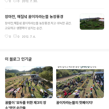
0
0
2012. 7. 30.
함께 오르는 것'임을 최샘이 온몸으로 본을 보여주시면서
확실하게 가르쳐주셨답니다. 곁에서 어깨동무하고 함께 산
에 오른 주명이가 가장 확실하게 배웠겠지요^^ 아 참, 중턱
장마전, 해질녘 꿈이자라는뜰 농장풍경
계곡에서 가재도 발견했답니다! 꿈이자라는뜰 방학중활동
글 내용
은 2주동안 진행했구요, 월요일부터 금요일까지 어울림 /
장마전,해질녘 꿈이자라는뜰 농장풍경.작고 아늑한 공간.
요리 / 원예 / 풍물 / 목공과 도예활동을 합니다.
고요하고 생명력이 넘치는 순간.
0
0
2012. 7. 6.
이 블로그 인기글
꿈뜰이 '모두를 위한 제3의 장
꿈이자라는뜰의 첫페이지!
소'였던 순간들