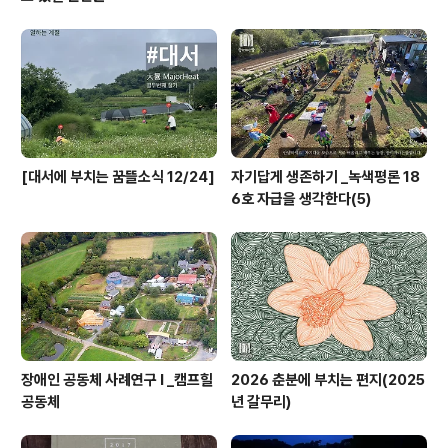
[대서에 부치는 꿈뜰소식 12/24]
자기답게 생존하기 _녹색평론 18
6호 자급을 생각한다(5)
장애인 공동체 사례연구 I _캠프힐
2026 춘분에 부치는 편지(2025
공동체
년 갈무리)