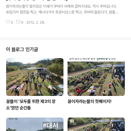
글 내용
인데, 같이 가실 선생님들, 학부모님들이 계실런지요? 첨부
꿈이자라는뜰의 멀지않은 미래가 쿠바의 어제와 겹쳐지네요. 역시 쿠바입니다.
하는 안내문(그림파일)을 살펴보시고, 세미나에 함께 올라
유럽가서 캠프힐 찍고, 캐나다가서 프로비던스팜 찍고, 쿠바에 들렀다가, 꿈뜰
가실 분들은 7일 오전까지 돌쇠 문철에게 연락부탁드립니
에 돌아오면 세계일주 끝~ 참, 신기합니다. 꿈뜰이 지향하는 좋은 모델들이 세
다. 안내문에는 신청마감일이 4월 30일까지라고 되어있지
0
0
2012. 2. 28.
계 구석구석에서 먼저 길을 닦아놓고 있는 것도 그렇고, 점점 더 닮고 싶은 모델
만, 5월 7일까지로 마감일이 연기되었다네요. 그래도 돌쇠
순서대로 차근차근 눈에 들어오는 것도 그렇구요. 봄비가 내리더니, 봄이 오는
에게 미리미리 연락주실수록 좋겠지요? 블로그에..
모습이 여기저기서 보이기 시작합니다. 이제 곧 꿈이자라는뜰 아이들의 웃음소
리도 홍동 여기저기서 들리겠지요? 그래요, 올 한해도 즐겁게 웃으면서 고고씽
~ 글: 유용복 특수학교 교사 / 사진: 월간 / 2008.04.29 출처: 월간노동세상( h
이 블로그 인기글
ttp://laborworld.co.kr/v2/2326 ) 쿠바 여행 일정표를 받았을 ..
꿈뜰이 '모두를 위한 제3의 장
꿈이자라는뜰의 첫페이지!
소'였던 순간들