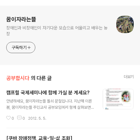
로그 정보
꿈이자라는뜰
장애인과 비장애인이 자기다운 모습으로 어울리고 배우는 농
장
구독하기
더보기
공부합시다
의 다른 글
캠프힐 국제세미나에 함께 가실 분 계세요?
글 내용
안녕하세요, 꿈이자라는뜰 돌쇠 문철입니다. 지난해 이른
봄, 꿈이자라는뜰 주민교사 공부모임에서 함께 살펴보면서
감탄하고 감동했던 캠프힐 이야기를 기억하시는지요? 바
0
0
2012. 5. 5.
로 그 캠프힐에 대한 국제세미나가 서울에서 열린답니다.
이번 세미나는 독일, 영국, 베트남 3개국의 캠프힐 관계자
들이 모이는 자리여서 저는 사뭇 기대가 크답니다. 돌쇠는
[쿠바 장애정책, 교육-일-삶 조화]
5월 14일 월요일 서울에서 열리는 세미나에 참석할 예정