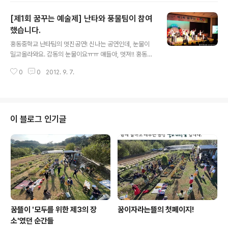
우고 재밌게 자알~ 팔았습니다. 성원해주신 이웃 여러분~
[제1회 꿈꾸는 예술제] 난타와 풍물팀이 참여
모두모두 감사합니다~ 즐거운 한가위되세요! 꿈이자라는
뜰 농장에서 키운 메리골드로 직접 물들인 손수건이에요.
했습니다.
글 내용
올해는 유난히 노란물이 곱게 들었지요.새롭게 선보인 종
홍동중학교 난타팀의 멋진공연! 신나는 공연인데, 눈물이
이 띠포장도 호응이 좋아요^^ 선물로 인기만점! 꿈이자라
밀고올라와요. 감동의 눈물이요ㅠㅠ 얘들아, 멋져!! 홍동초
는뜰에서 만든 유기농 수제 허브차: 캐모마일입니다. 편히
등학교 풍물팀의 신명나는 공연! 긴장하는 모습도 없이, 보
쉬고 싶을 때 캐모마일을 찾아주세요~허브의 효능이 궁금
0
0
2012. 9. 7.
여주기위해 신경쓰는 모습도 없이, 스스로가 즐거워서 뛰
하시면 꿈뜰 블로그를 참고해주세요. www.gree..
노는 모습이 얼마나 예뻐보였는지요^^
이 블로그 인기글
꿈뜰이 '모두를 위한 제3의 장
꿈이자라는뜰의 첫페이지!
소'였던 순간들