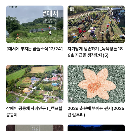
[대서에 부치는 꿈뜰소식 12/24]
자기답게 생존하기 _녹색평론 18
6호 자급을 생각한다(5)
장애인 공동체 사례연구 I _캠프힐
2026 춘분에 부치는 편지(2025
공동체
년 갈무리)