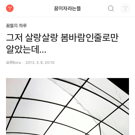
검색하기
꿈이자라는뜰
티스토리
꿈뜰의 하루
그저 살랑살랑 봄바람인줄로만
알았는데...
보루Boru
2013. 3. 8. 20:10