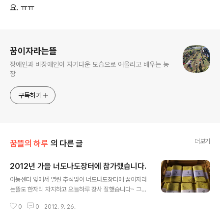
요. ㅠㅠ
로그 정보
꿈이자라는뜰
장애인과 비장애인이 자기다운 모습으로 어울리고 배우는 농
장
구독하기
더보기
꿈뜰의 하루
의 다른 글
2012년 가을 너도나도장터에 참가했습니다.
글 내용
여농센터 앞에서 열린 추석맞이 너도나도장터에 꿈이자라
는뜰도 한자리 차지하고 오늘하루 장사 잘했습니다~ 그동
안 우리 학생들과 함께 가꾸고, 수확하고, 다듬고 포장해서
0
0
2012. 9. 26.
만든 허브차와 허브솔트, 자연염색 손수건들을 들고 나왔
지요. 평화랑 옆 좌판에서 떡복이, 순대 군것질로 점심도 때