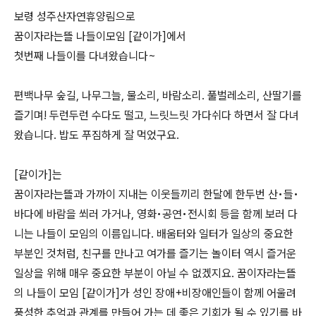
보령 성주산자연휴양림으로
꿈이자라는뜰 나들이모임 [같이가]에서
첫번째 나들이를 다녀왔습니다~
편백나무 숲길, 나무그늘, 물소리, 바람소리. 풀벌레소리, 산딸기를
즐기며! 두런두런 수다도 떨고, 느릿느릿 가다쉬다 하면서 잘 다녀
왔습니다. 밥도 푸짐하게 잘 먹었구요.
[같이가]는
꿈이자라는뜰과 가까이 지내는 이웃들끼리 한달에 한두번 산•들•
바다에 바람을 쐬러 가거나, 영화•공연•전시회 등을 함께 보러 다
니는 나들이 모임의 이름입니다. 배움터와 일터가 일상의 중요한
부분인 것처럼, 친구를 만나고 여가를 즐기는 놀이터 역시 즐거운
일상을 위해 매우 중요한 부분이 아닐 수 없겠지요. 꿈이자라는뜰
의 나들이 모임 [같이가]가 성인 장애+비장애인들이 함께 어울려
풍성한 추억과 관계를 만들어 가는 데 좋은 기회가 될 수 있기를 바