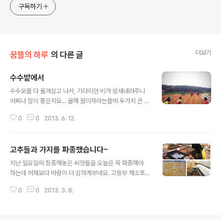
구독하기
더보기
꿈뜰의 하루
의 다른 글
수수밭에서
글 내용
수수모를 다 옮겨심고 나서, 기다리던 비가 밤새내려주니
어찌나 맘이 좋은지요... 올해 꿈이자라는뜰에 두가지 큰 변
화가 있었습니다. 한가지는 주 20시간씩 농장일을 함께 도
0
0
2013. 6. 12.
와 주시는 동료가 생긴 것이구요, 또 하나는 농지를 늘린 것
입니다. 위 사진에 보이는 땅인데요, 500평을 빌려서 그
땅에 수수를 심었습니다. 이 땅에 수수를 심기까지 참 많은
고추들과 가지를 파종했습니다~
분들의 도움을 받았습니다. 구정리 고요마을 이장님이 풀
글 내용
이 잔뜩 자란 밭을 이른 봄에 갈아엎어주셨구요, 거름은 홍
지난 일요일에 침종해놓은 씨앗들을 오늘은 꼭 파종해야
동농협퇴비공장에서 무상으로 50포를 후원해주셨습니다.
하는데 어제보다 바람이 더 심하게부네요. 고등부 채소포
거름을 뿌리는 일은 청계자유학교에서 농실습을 온 친구들
에 있는 꿈뜰 모종하우스는 천장비닐이 날라가버려서 아래
이 도와주었고, 밭두둑을 만드는 일은 풀무전공부 장길섭
0
0
2013. 3. 8.
온상에도 바람이 심하게 들이치고... 어찌할까 고민하다가
선생님이 트랙터를 가지고와서 만들어주셨습니다. 수수 씨
꿈뜰농장 온실안에 틀두둑 통로에 임시로 온상을 만들어서
앗을 파종하는 일은 함께 일하는 정일형..
해결하기로 했습니다. 하늘공동체 영금언니, 오희삼촌, 재