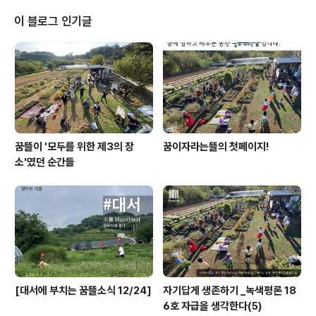
용삼촌이 도와주셔서 파종도 잘마치고 난방필름을 사용한
전열온상도 잘 만들어서 설치를 마쳤습니다. 휴~ 한숨 돌
이 블로그 인기글
렸습니다. -3월 3일 침종, 오늘 8일 파종 -작년에 자가채
종한 노란 파프리카, 빨간파프리카, 칠성초랑 - 일전에 종
묘상에서 사놓은 가지, 꽈리고추, 청양고추, 피망 -각각 10
0주~200주
꿈뜰이 '모두를 위한 제3의 장
꿈이자라는뜰의 첫페이지!
소'였던 순간들
[대서에 부치는 꿈뜰소식 12/24]
자기답게 생존하기 _녹색평론 18
6호 자급을 생각한다(5)