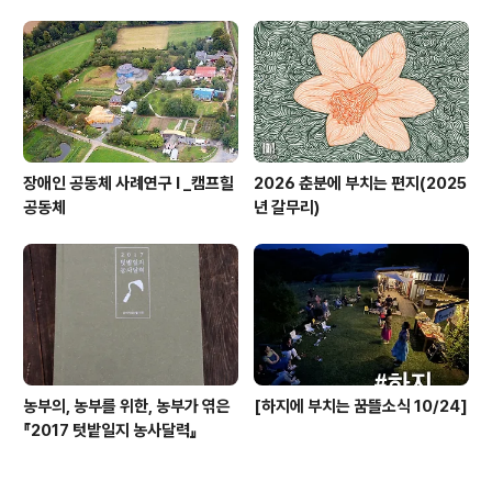
장애인 공동체 사례연구 I _캠프힐
2026 춘분에 부치는 편지(2025
공동체
년 갈무리)
농부의, 농부를 위한, 농부가 엮은
[하지에 부치는 꿈뜰소식 10/24]
『2017 텃밭일지 농사달력』