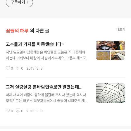
구독하기
더보기
꿈뜰의 하루
의 다른 글
고추들과 가지를 파종했습니다~
글 내용
지난 일요일에 침종해놓은 씨앗들을 오늘은 꼭 파종해야
하는데 어제보다 바람이 더 심하게부네요. 고등부 채소포
에 있는 꿈뜰 모종하우스는 천장비닐이 날라가버려서 아래
0
0
2013. 3. 8.
온상에도 바람이 심하게 들이치고... 어찌할까 고민하다가
꿈뜰농장 온실안에 틀두둑 통로에 임시로 온상을 만들어서
해결하기로 했습니다. 하늘공동체 영금언니, 오희삼촌, 재
그저 살랑살랑 봄바람인줄로만 알았는데...
용삼촌이 도와주셔서 파종도 잘마치고 난방필름을 사용한
글 내용
전열온상도 잘 만들어서 설치를 마쳤습니다. 휴~ 한숨 돌
어제 새벽에 바람이 심하게 불길래 혹시나 했는데 역시나
렸습니다. -3월 3일 침종, 오늘 8일 파종 -작년에 자가채
모종기르는 하우스(풀무고등부에서 꿈뜰에 빌려주신 채소
종한 노란 파프리카, 빨간파프리카, 칠성초랑 - 일전에 종
포 하우스) 천장비닐이 날라가버렸습니다. 새로 씌운지 일
묘상에서 사놓은 가지, 꽈리고추, 청양고추, 피망 -각각 10
0
0
2013. 3. 8.
주일도 채 안됐는데요. ㅠㅠ
0주~200주