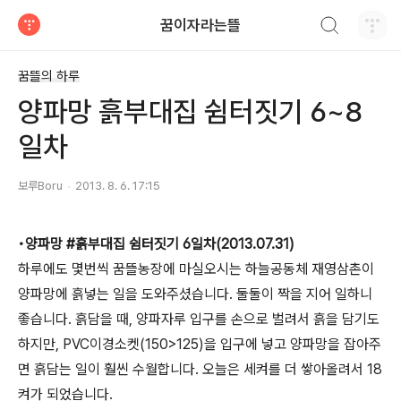
검색하기
꿈이자라는뜰
티스토리
꿈뜰의 하루
양파망 ‪‎흙부대집‬ 쉼터짓기 6~8
일차
보루Boru
2013. 8. 6. 17:15
•양파망 ‪#‎흙부대집‬ 쉼터짓기 6일차(2013.07.31)
하루에도 몇번씩 꿈뜰농장에 마실오시는 하늘공동체 재영삼촌이
양파망에 흙넣는 일을 도와주셨습니다. 둘둘이 짝을 지어 일하니
좋습니다. 흙담을 때, 양파자루 입구를 손으로 벌려서 흙을 담기도
하지만, PVC이경소켓(150>125)을 입구에 넣고 양파망을 잡아주
면 흙담는 일이 훨씬 수월합니다. 오늘은 세켜를 더 쌓아올려서 18
켜가 되었습니다.