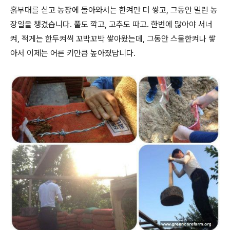
흙부대를 싣고 농장에 돌아와서는 한켜만 더 쌓고, 그동안 밀린 농
장일을 챙겼습니다. 풀도 깍고, 고추도 따고. 한번에 많아야 서너
켜, 적게는 한두켜씩 꼬박꼬박 쌓아왔는데, 그동안 스물한켜나 쌓
아서 이제는 어른 키만큼 높아졌답니다.