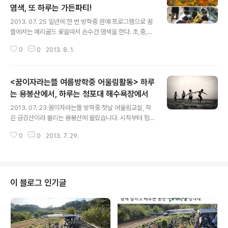
염색, 또 하루는 가든파티!
글 내용
2013. 07. 25 일년에 한 번 방학중 원예 프로그램으로 꿈
뜰에서는 메리골드 꽃을따서 손수건 염색을 한다. 초,중,고
연합으로 다같이 협동해서 염색작업을 한다. 시간도 오래
0
0
2013. 8. 1.
걸리고 힘도 들텐데 해오던 습관이 있어서 곧잘 해내는 아
이들이 기특하다. 천연색인 노오란 빛깔처럼 맑고 밝은 앞
날을 살아내기를 기도해본다. (_요 글과 사진은 루시샘's)
<꿈이자라는뜰 여름방학중 어울림활동> 하루
2013. 08. 01 8월 1일은 방학중 원예활동 두번째시간이
자 마지막날이었는데요, 농장에 자기 텃밭이 있는 꿈이자
는 용봉산에서, 하루는 청포대 해수욕장에서
글 내용
라는뜰 초•중 아이들이 자기 텃밭에서 수확한 토마토와 쌈
2013. 07. 23 꿈이자라는뜰 방학중 첫날 어울림교실, 작
채를 삼겹살과 함께 나눠먹는 날이었습니다. 잘익은 옥수
은 금강산이라 불리는 용봉산에 올랐습니다. 시작부터 힘
수를 따서 그 자리에서 바로 삶아먹으면 어떤 맛일지, 안 먹
들어서 못가겠다던 친구가 임간휴게소 지점까지 어울렁더
어본 사람은 절대 모르실거에요. 빨갛게 잘익은 완숙 토마
0
0
2013. 7. 29.
울렁 잘도 올라갔다왔습니다_약 3km, 2시간 소요 2013.
토 맛도 그렇구요^^ 아..
07. 29 꿈이자라는뜰 여름방학중 어울림활동 2주차. 청포
대해수욕장에 놀러왔습니다. 물과 모래는 역시나 최고의
장난감인가봅니다! 질리지도 않지요, 따로 가르쳐 줄 것도
없이 알아서 잘 놀지요~ 이 맛에 해수욕장옵니다^^ _꿈이
이 블로그 인기글
자라는뜰 트위터에서 옮겨왔습니다. https://twitter.co
m/Greencarefarm