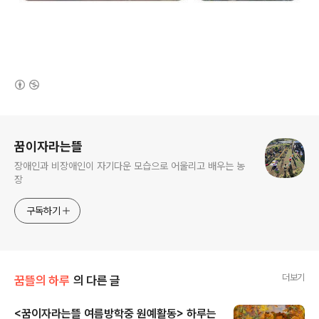
(새창열림)
로그 정보
꿈이자라는뜰
장애인과 비장애인이 자기다운 모습으로 어울리고 배우는 농
장
구독하기
더보기
꿈뜰의 하루
의 다른 글
<꿈이자라는뜰 여름방학중 원예활동> 하루는