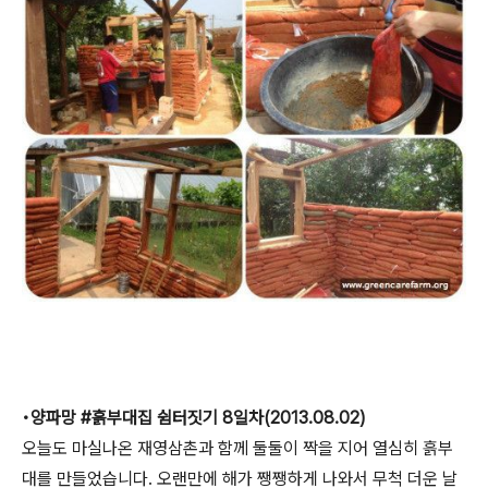
•양파망 ‪#‎흙부대집‬ 쉼터짓기 8일차(2013.08.02)
오늘도 마실나온 재영삼촌과 함께 둘둘이 짝을 지어 열심히 흙부
대를 만들었습니다. 오랜만에 해가 쨍쨍하게 나와서 무척 더운 날