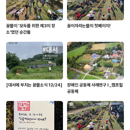
꿈뜰이 '모두를 위한 제3의 장
꿈이자라는뜰의 첫페이지!
소'였던 순간들
[대서에 부치는 꿈뜰소식 12/24]
장애인 공동체 사례연구 I _캠프힐
공동체