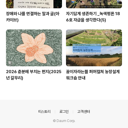
장애와 나를 연결하는 말과 글(아
자기답게 생존하기 _녹색평론 18
카이브)
6호 자급을 생각한다(5)
2026 춘분에 부치는 편지(2025
꿈이자라는뜰 퍼머컬쳐 농장설계
년 갈무리)
워크숍 안내
의안내
티스토리
로그인
고객센터
© Daum Corp.