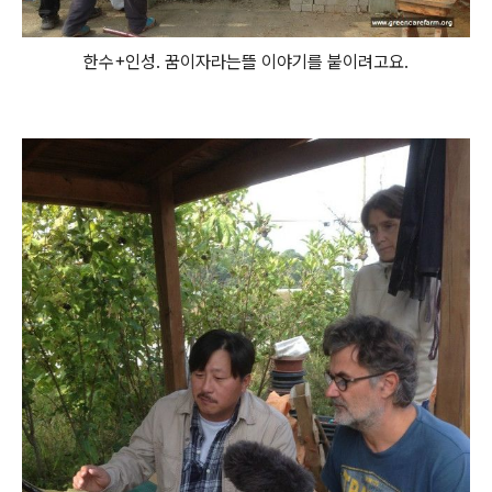
한수+인성. 꿈이자라는뜰 이야기를 붙이려고요.