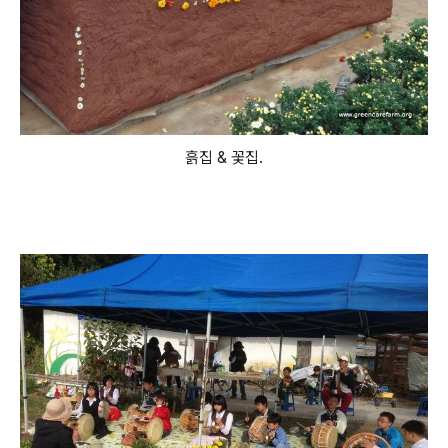
흙집 & 꽃집.