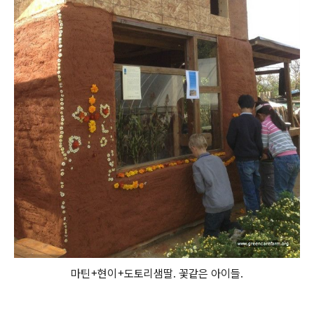
마틴+현이+도토리샘딸. 꽃같은 아이들.