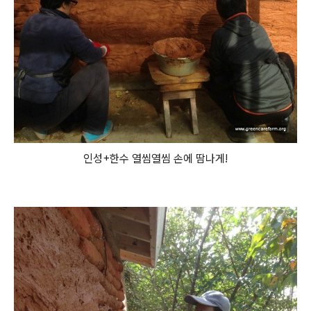
인성+한수 열씸열씸 손에 땀나게!