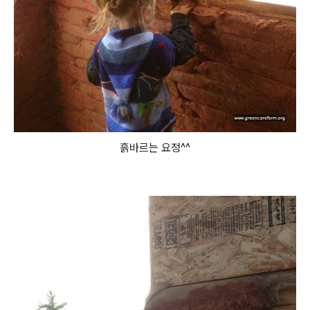
흙바르는 요정^^