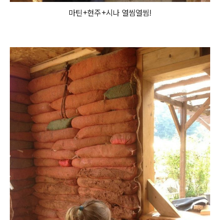
마틴+현주+시나 열씸열씸!