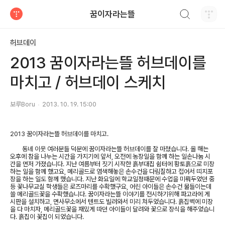
검색하기
꿈이자라는뜰
티스토리
허브데이
2013 꿈이자라는뜰 허브데이를
마치고 / 허브데이 스케치
보루Boru
2013. 10. 19. 15:00
2013 꿈이자라는뜰 허브데이를 마치고.
동네 이웃 여러분들 덕분에 꿈이자라는뜰 허브데이를 잘 마쳤습니다. 올 해는
오후에 참을 나누는 시간을 가지기에 앞서, 오전에 농장일을 함께 하는 일손나눔 시
간을 먼저 가졌습니다. 지난 여름부터 짓기 시작한 흙부대집 쉼터에 황토흙으로 미장
하는 일을 함께 했고요, 메리골드로 염색해놓은 손수건을 다림질하고 접어서 띠지포
장을 하는 일도 함께 했습니다. 지난 화요일에 학교일정때문에 수업을 미뤄두었던 중
등 꽃나무교실 학생들은 로즈마리를 수확했구요, 어린 아이들은 손수건 물들이는데
쓸 메리골드꽃을 수확했습니다. 꿈이자라는뜰 이야기를 전시하기위해 파고라에 게
시판을 설치하고, 면사무소에서 텐트도 빌려와서 미리 쳐두었습니다. 흙집벽에 미장
을 다 마치자, 메리골드꽃을 재밌게 따던 아이들이 달려와 꽃으로 장식을 해주었습니
다. 흙집이 꽃집이 되었습니다.