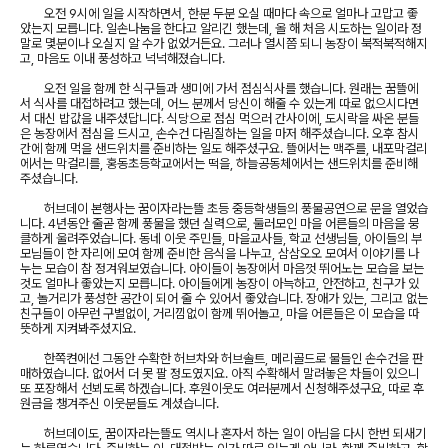
오전 9시에 일을 시작하면서, 한분 두분 오실 때마다 속으로 얼마나 고맙고 좋
았는지 모릅니다. 일손나눔을 한다고 알리긴 했는데, 올 해 처음 시도하는 일이라 정
말로 몇분이나 오실지 알 수가 없었거든요. 그러나 열시쯤 되니 농장이 북적북적해지
고, 마음도 이내 풍성하고 넉넉해졌습니다.
오전 일을 함께 한 식구들과 생미에 가서 점심식사를 했습니다. 원래는 꿈뜰에
서 식사를 대접하려고 했는데, 어느 분께서 당신이 해줄 수 있는게 따로 없으시다면
서 대신 밥값을 내주셨답니다. 식당으로 점심 먹으러 간사이에, 도시락을 싸온 분들
은 농장에서 점심을 드시고, 손수건 다림질하는 일을 마저 해주셨습니다. 오후 참시
간에 함께 먹을 샌드위치를 준비하는 일도 해주셨구요. 뜰에서는 맥주를, 내포막걸리
에서는 막걸리를, 홍동초등학교에서는 떡을, 하늘공동체에서는 샌드위치를 준비해
주셨습니다.
허브데이 본행사는 꿈이자라는뜰 초등 중등학생들의 풍물공연으로 문을 열었습
니다. 4년동안 줄곧 함께 풍물을 했던 실력으로, 둘러모인 마을 어른들의 마음을 뭉
클하게 울려주었습니다. 동네 이웃 주민들, 마을교사들, 학교 선생님들, 아이들의 부
모님들이 한 자리에 모여 함께 준비한 음식을 나누고, 삼삼오오 모여서 이야기를 나
누는 모습이 참 정겨워보였습니다. 아이들이 농장에서 마음껏 뛰어노는 모습을 보는
것도 얼마나 좋았는지 모릅니다. 아이들에게 농장이 아늑하고, 안전하고, 친구가 있
고, 놀거리가 풍성한 공간이 되어 줄 수 있어서 좋았습니다. 장애가 있는, 그리고 없는
친구들이 아무런 구별없이, 거리낌없이 함께 뛰어놀고, 마을 어른들은 이 모습을 따
뜻하게 지켜봐주셨지요.
한쪽켠에선 그동안 수확한 허브차와 허브솔트, 메리골드로 물들인 손수건을 판
매하였습니다. 없어서 더 못 팔 정도였지요. 아직 수확해서 말려놓은 차들이 있으니
또 포장해서 선뵈도록 하겠습니다. 후원이웃도 여러분께서 신청해주셨구요, 따로 후
원금을 챙겨주신 이웃분들도 계셨습니다.
허브데이도, 꿈이자라는뜰도 역시나 혼자서 하는 일이 아님을 다시 한번 되새기