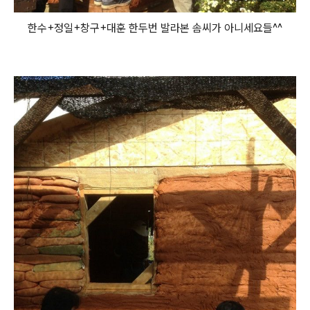
한수+정일+창구+대훈 한두번 발라본 솜씨가 아니세요들^^