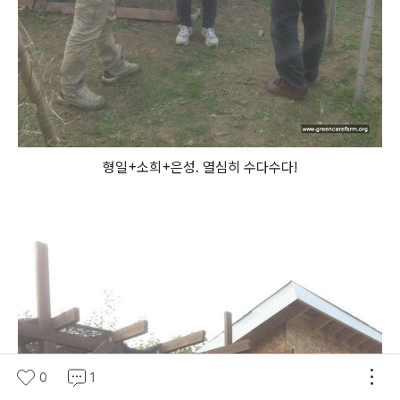
형일+소희+은성. 열심히 수다수다!
0
1