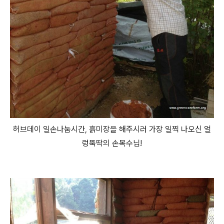
허브데이 일손나눔시간, 흙미장을 해주시러 가장 일찍 나오신 얼
렁뚝딱의 손목수님!