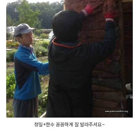
정일+한수 꼼꼼하게 잘 발라주셔요~