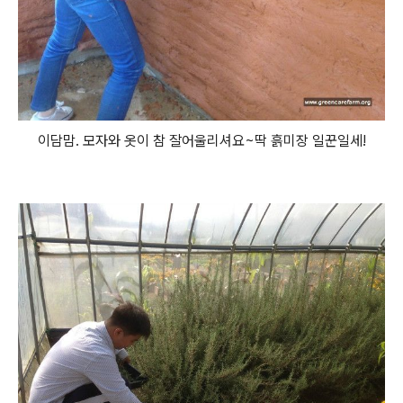
이담맘. 모자와 옷이 참 잘어울리셔요~딱 흙미장 일꾼일세!