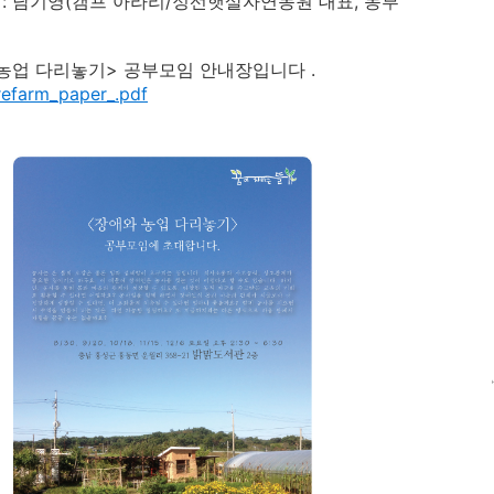
남기영(캠프 아라리/정선햇살자연농원 대표, 농부
 농업 다리놓기> 공부모임 안내장입니다 .
refarm_paper_.pdf