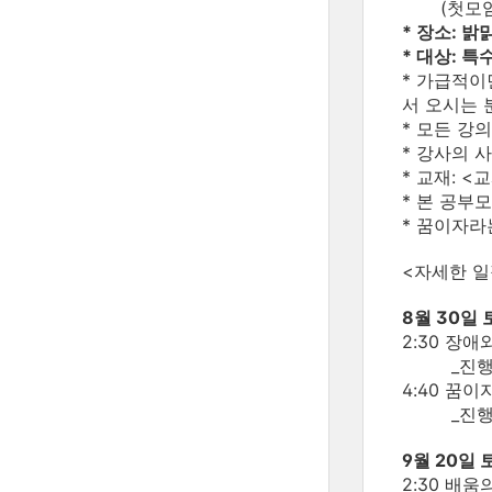
(첫모임인 
* 장소: 
* 대상: 
* 가급적이
서 오시는 
* 모든 강
* 강사의 
* 교재: 
* 본 공부
* 꿈이자라
<자세한 일
8월 30일
2:30 장애
_진행: 
4:40 꿈
_진행:
9월 20일
2:30 배움