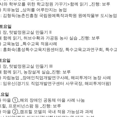
 학부모를 위한 학교정원 가꾸기>함께 읽기 _진행: 보루
애와 치유농업 _상처를 어루만지는 농업
김형득(농촌진흥청 국립원예특작과학원 원예작물부 도시농업
 토요일
의 장, 텃밭정원교실 만들기 II
께 읽기, 허브수확과 가공등 농사 실습 _진행: 보루
애와 교육농업 _특수교육 적용사례
홍화숙(홍성특수교육지원센터장, 특수교육교과연구회, 특수교
 토요일
의 장, 텃밭정원교실 만들기 III
께 읽기, 농장설계 실습_진행: 보루
애와 자립농업 _장애인직업개발연구사례, 해피투게더 농장 사례
임유신(경기도 직업개발연구센터 사무국장, 해피투게더팜)
토요일
애와 마을 ①_해외 장애인 공동체 마을 사례 나눔
, 프로비넌스팜 등 _진행: 보루
애와 마을 ②_캠프힐 모델의 국내 적용 가능성과 과제