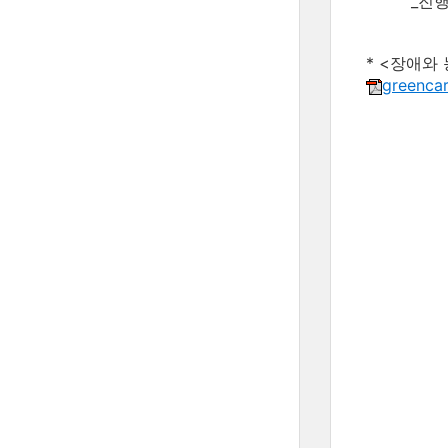
_진행: 
* <장애와
greenca