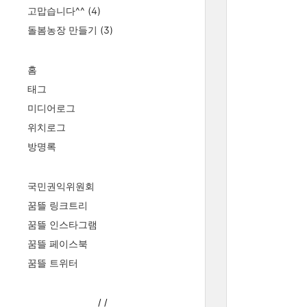
고맙습니다^^
(4)
돌봄농장 만들기
(3)
홈
태그
미디어로그
위치로그
방명록
국민권익위원회
꿈뜰 링크트리
꿈뜰 인스타그램
꿈뜰 페이스북
꿈뜰 트위터
/
/