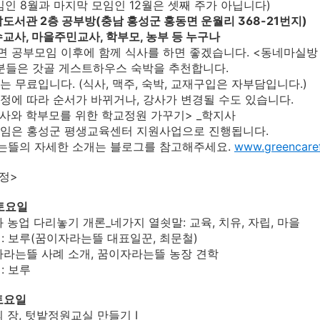
8월과 마지막 모임인 12월은 셋째 주가 아닙니다)
밝맑도서관 2층 공부방(충남 홍성군 홍동면 운월리 368-21번지)
특수교사, 마을주민교사, 학부모, 농부 등 누구나
면 공부모임 이후에 함께 식사를 하면 좋겠습니다. <동네마실방
분들은 갓골 게스트하우스 숙박을 추천합니다.
의는 무료입니다. (식사, 맥주, 숙박, 교재구입은 자부담입니다.)
사정에 따라 순서가 바뀌거나, 강사가 변경될 수도 있습니다.
<교사와 학부모를 위한 학교정원 가꾸기> _학지사
모임은 홍성군 평생교육센터 지원사업으로 진행됩니다.
는뜰의 자세한 소개는 블로그를 참고해주세요.
www.greencaref
정>
 토요일
와 농업 다리놓기 개론_네가지 열쇳말: 교육, 치유, 자립, 마을
보루(꿈이자라는뜰 대표일꾼, 최문철)
이자라는뜰 사례 소개, 꿈이자라는뜰 농장 견학
 보루
 토요일
의 장, 텃밭정원교실 만들기 I