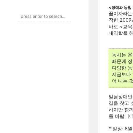
<장애와 농업
꿈이자라는뜰
작한 200
바로 <교육
내역할을 해
농사는 온
때문에 장
다양한 농
지금보다 
어 내는 
발달장애인이
길을 찾고 
하지만 함께
를 바랍니다
* 일정: 8월