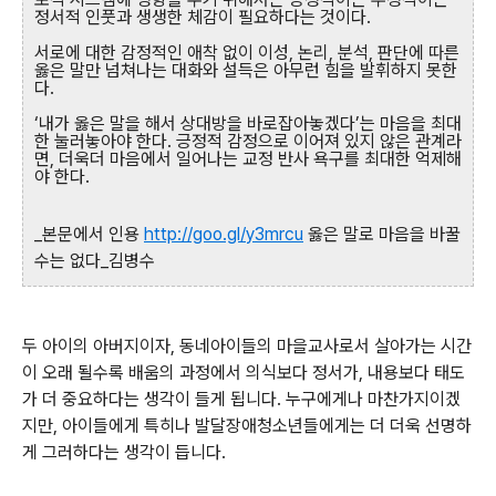
정서적 인풋과 생생한 체감이 필요하다는 것이다.
서로에 대한 감정적인 애착 없이 이성, 논리, 분석, 판단에 따른
옳은 말만 넘쳐나는 대화와 설득은 아무런 힘을 발휘하지 못한
다.
‘내가 옳은 말을 해서 상대방을 바로잡아놓겠다’는 마음을 최대
한 눌러놓아야 한다. 긍정적 감정으로 이어져 있지 않은 관계라
면, 더욱더 마음에서 일어나는 교정 반사 욕구를 최대한 억제해
야 한다.
_본문에서 인용
http://goo.gl/y3mrcu
옳은 말로 마음을 바꿀
수는 없다_김병수
두 아이의 아버지이자
, 동네아이들의 마을교사로서 살아가는 시간
이 오래 될수록 배움의 과정에서
의식보다 ‎정서가, 내용보다 ‎태도
가 더 중요하다는 생각이 들게 됩니다.
누구에게나 마찬가지이겠
지만, 아이들에게 특히나
발달장애청소년들에게는 더
더욱 선명하
게 그러하다는 생각이 듭니다.