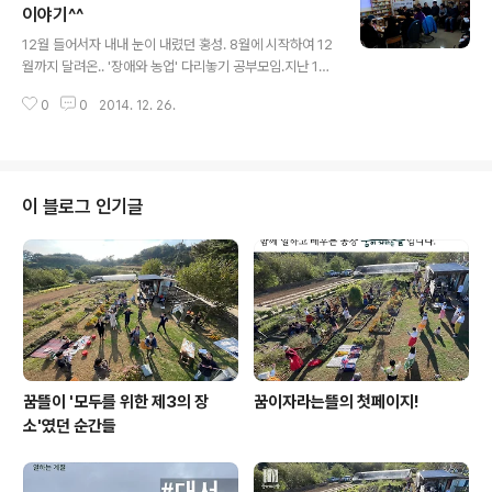
주신 공부이웃들에게 깊은 감사를 드립니다. 무엇보다 공
이야기^^
글 내용
부이웃들과 새로운 인연을 맺은 것이 이번 모임의 가장 큰
12월 들어서자 내내 눈이 내렸던 홍성. 8월에 시작하여 12
열매라고 생각합니다. 같은 주제를 고민하는 공부이웃들을
월까지 달려온.. '장애와 농업' 다리놓기 공부모임.지난 12
온오프라인에서 서로 연결하는 일을 꿈뜰이 지속적으로 해
월 6일, 하얀눈으로 뒤덮인 홍동밝맑도서관에서 열린 마지
주었으면 하셨더랬지요? 아직은 저희 역량이 부족해서 기
0
0
2014. 12. 26.
막 만남의 이야기를 기록으로 남깁니다.마지막 공부모임의
대에 전부 부응을 하지 못해 아쉽습니다만, 일단 일년..
주제는 "장애와 마을"이었지요. "장애와 농업" 이라는 주
제를 연결하는 '교육', '치유', '자립'이 실제로 펼쳐지는 공
간인 '마을과 공동체'에 대한 내용입니다. 시작에 앞서.. 참
석자들은 서로 인사를 나누고 소개를 하며 마지막 수업에
이 블로그 인기글
대한 기대를 말씀해주셨고요.. 첫 시간에는 벨리토빈 캠프
힐(장애인농업공동체마을) 방문기를 영상으로 담은 SBS
스페셜 [희망의 가족공동체, 캠프힐] 함께 보면서 꿈뜰 최
문철님이 진행해주셨고요.. 캠프힐에서 여러해를 보내고
오신 분을 모셔 ..
꿈뜰이 '모두를 위한 제3의 장
꿈이자라는뜰의 첫페이지!
소'였던 순간들