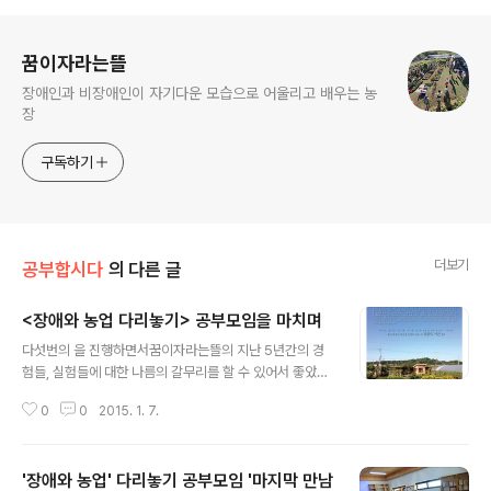
로그 정보
꿈이자라는뜰
장애인과 비장애인이 자기다운 모습으로 어울리고 배우는 농
장
구독하기
더보기
공부합시다
의 다른 글
<장애와 농업 다리놓기> 공부모임을 마치며
글 내용
다섯번의 을 진행하면서꿈이자라는뜰의 지난 5년간의 경
험들, 실험들에 대한 나름의 갈무리를 할 수 있어서 좋았습
니다. 부족한 경험이지만, 귀하게 여겨주시고 도움과 도전
0
0
2015. 1. 7.
을 받았다고 하시니 오히려 저희가 힘을 얻었습니다. 공부
모임 네시간 동안 줄기차게 이야기를 나누고도 항상 시간
이 모자라서 아쉬워 했던 기억이 납니다. 그만큼 우리는 절
'장애와 농업' 다리놓기 공부모임 '마지막 만남
실했다는 생각이 드네요. 달마다 잊지않고 홍동을 찾아와