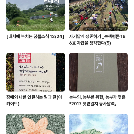
[대서에 부치는 꿈뜰소식 12/24]
자기답게 생존하기 _녹색평론 18
6호 자급을 생각한다(5)
장애와 나를 연결하는 말과 글(아
농부의, 농부를 위한, 농부가 엮은
카이브)
『2017 텃밭일지 농사달력』