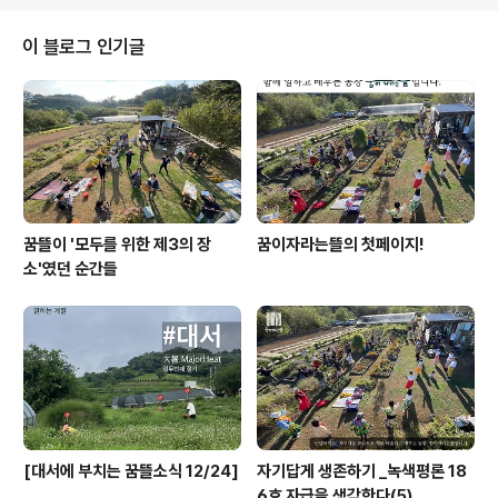
을 바라보는 교사들의 눈길에 애정이 깊어져갑니다. 서로
에게 자연스럽고, 마음이 열리고, 애지중지하는 마음이 깊
이 블로그 인기글
어지니 이전과 또 다른 열매들이 눈에 보입니다. 우리가 서
로에게 '살아가는 힘'을 길러주고 있다는 생각이 들었습니
다. 지루하고, 때로는 어렵기도 한 일상을 버텨내는데 필요
한 좋은 추억들을 우리가 함께 마련해 나가고 있구나, 도움
이 필요할 때 서로에게 큰 힘이 되어 줄 좋..
꿈뜰이 '모두를 위한 제3의 장
꿈이자라는뜰의 첫페이지!
소'였던 순간들
[대서에 부치는 꿈뜰소식 12/24]
자기답게 생존하기 _녹색평론 18
6호 자급을 생각한다(5)