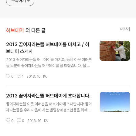
구독하기
더보기
허브데이
의 다른 글
2013 꿈이자라는뜰 허브데이를 마치고 / 허
브데이 스케치
글 내용
2013 꿈이자라는뜰 허브데이를 마치고. 동네 이웃 여러분
들 덕분에 꿈이자라는뜰 허브데이를 잘 마쳤습니다. 올 해
는 오후에 참을 나누는 시간을 가지기에 앞서, 오전에 농장
0
1
2013. 10. 19.
일을 함께 하는 일손나눔 시간을 먼저 가졌습니다. 지난 여
름부터 짓기 시작한 흙부대집 쉼터에 황토흙으로 미장하는
일을 함께 했고요, 메리골드로 염색해놓은 손수건을 다림
2013 꿈이자라는뜰 허브데이에 초대합니다.
질하고 접어서 띠지포장을 하는 일도 함께 했습니다. 지난
글 내용
화요일에 학교일정때문에 수업을 미뤄두었던 중등 꽃나무
꿈이자라는뜰 이웃 여러분을 허브데이에 초대합니다! 꿈이
교실 학생들은 로즈마리를 수확했구요, 어린 아이들은 손
자라는뜰은 우리 마을에 사는 발달장애청소년들을 위해 지
수건 물들이는데 쓸 메리골드꽃을 수확했습니다. 꿈이자라
역과 학교가 함께 가꾸어가는 배움터와 일터입니다. 2009
는뜰 이야기를 전시하기위해 파고라에 게시판을 설치하고,
0
0
2013. 10. 12.
년 가을에 시작해서 이제 만 4년을 채워가고 있습니다. 4
면사무소에서 텐트도 빌려와서 미리 쳐두었습니다. 흙집벽
년 동안 적지 않은 변화와 배움이 있었습니다. 학생들은 점
에 미장을 다 마치자, 메리골드꽃을 재밌게 따던 아..
점 농사일이 자연스러워집니다. 몸에 익어갑니다. 아이들