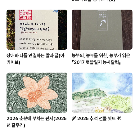
장애와 나를 연결하는 말과 글(아
농부의, 농부를 위한, 농부가 엮은
카이브)
『2017 텃밭일지 농사달력』
2026 춘분에 부치는 편지(2025
🌾 2025 추석 선물 셋트 🎁
년 갈무리)