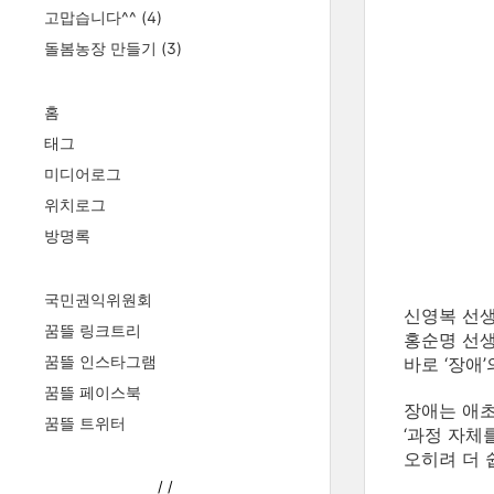
고맙습니다^^
(4)
돌봄농장 만들기
(3)
홈
태그
미디어로그
위치로그
방명록
국민권익위원회
신영복
선
꿈뜰 링크트리
홍순명
선
꿈뜰 인스타그램
바로
‘
장애
’
꿈뜰 페이스북
장애는 애초
꿈뜰 트위터
‘과정 자체
오히려 더 
/
/