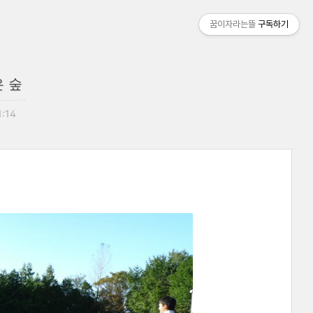
꿈이자라는뜰
구독하기
 숲
1:14