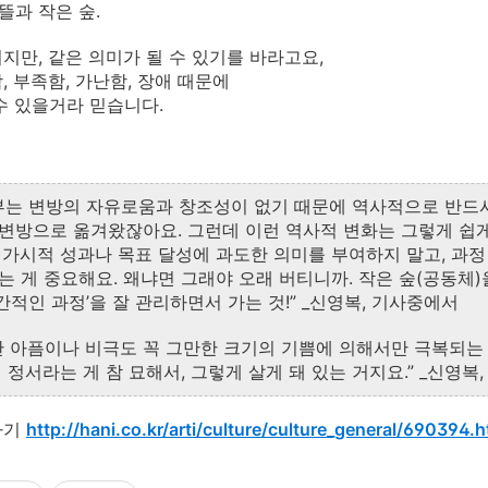
뜰과
작은
숲
.
이지만
,
같은
의미가
될
수
있기를
바라고요
,
함
,
부족함
,
가난함
,
장애
때문에
수
있을거라
믿습니다
.
부는
변방의
자유로움과
창조성이
없기
때문에
역사적으로
반드
변방으로
옮겨왔잖아요
.
그런데
이런
역사적
변화는
그렇게
쉽
,
가시적
성과나
목표
달성에
과도한
의미를
부여하지
말고
,
과정
는
게
중요해요
.
왜냐면
그래야
오래
버티니까
.
작은
숲
(
공동체
)
간적인
과정
’
을
잘
관리하면서
가는
것
!” _
신영복
,
기사중에서
난
아픔이나
비극도
꼭
그만한
크기의
기쁨에
의해서만
극복되는
의
정서라는
게
참
묘해서
,
그렇게
살게
돼
있는
거지요
.” _
신영복
가기
http://hani.co.kr/arti/culture/culture_general/690394.h