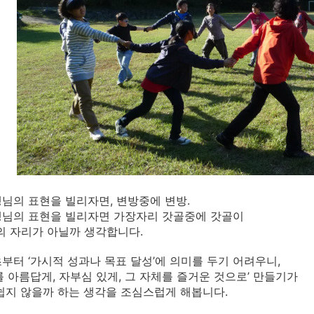
생님의
표현을
빌리자면
,
변방중에
변방
.
생님의
표현을
빌리자면
가장자리
갓골중에
갓골이
의
자리가
아닐까
생각합니다
.
부터 ‘가시적 성과나 목표 달성’에 의미를 두기 어려우니,
를 아름답게, 자부심 있게, 그 자체를 즐거운 것으로’ 만들기가
쉽지 않을까 하는 생각을 조심스럽게 해봅니다.