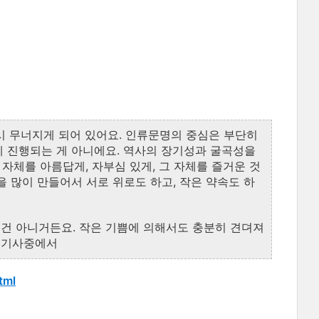
시
무너지게
되어
있어요
.
인류문명의
중심은
부단히
게
진행되는
게
아니에요
.
역사의
장기성과
굴곡성을
자체를
아름답게
,
자부심
있게
,
그
자체를
즐거운
것
을
많이
만들어서
서로
위로도
하고
,
작은
약속도
하
건
아니거든요
.
작은
기쁨에
의해서도
충분히
견뎌져
,
기사중에서
tml