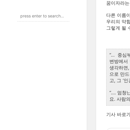
꿈이자라는
다른
이름
우리의
약
그렇게
될
“…
중심
변방에서
생각하면
으로
만드
고
,
그
‘
인
“….
엄청
요
.
사람
기사 바로