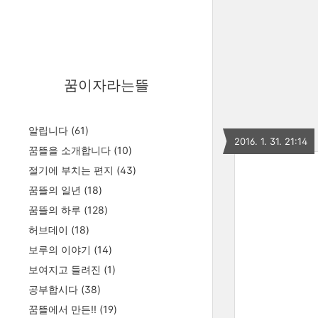
꿈이자라는뜰
알립니다
(61)
2016. 1. 31. 21:14
꿈뜰을 소개합니다
(10)
절기에 부치는 편지
(43)
꿈뜰의 일년
(18)
꿈뜰의 하루
(128)
허브데이
(18)
보루의 이야기
(14)
보여지고 들려진
(1)
공부합시다
(38)
꿈뜰에서 만든!!
(19)