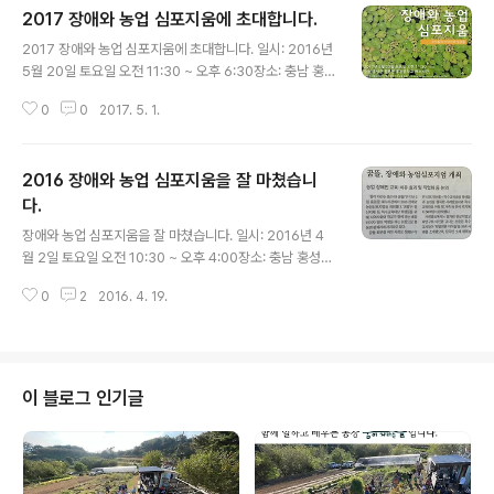
2017 장애와 농업 심포지움에 초대합니다.
글 내용
2017 장애와 농업 심포지움에 초대합니다. 일시: 2016년
5월 20일 토요일 오전 11:30 ~ 오후 6:30장소: 충남 홍
성군 홍동면 홍동중학교 해누리관 작년에 이어 올해도 을
0
0
2017. 5. 1.
개최합니다. 교사, 치료사, 농부, 부모, 연구자, 활동가들이
모여 다양한 현장에서 장애와 농업을 연결하며 겪었던 경
험과 고민들을 서로 나누는 시간입니다. 소문난 강사는 따
2016 장애와 농업 심포지움을 잘 마쳤습니
로 없고요, 자발적으로 참여해서, 적극적으로 이야기를 나
누는 여러분이 바로 장애와 농업 심포지움의 주인공입니
다.
글 내용
다. 심포지움이란 말이 원래 그리스어의 심포시아(sympo
장애와 농업 심포지움을 잘 마쳤습니다. 일시: 2016년 4
sia: 함께 술을 마시는 것)에서 왔다고 하지요. 무겁게 생각
월 2일 토요일 오전 10:30 ~ 오후 4:00장소: 충남 홍성군
하지 마시고 편하게 건너 오셔서 이야기꽃의 향연을 피워
홍동면 홍동중학교 해누리관 멀리 서울, 대전, 금산, 서천,
주시길 바랍니다. + 참가신청과 문의1. 구글폼 참가신청서
0
2
2016. 4. 19.
목포, 군산, 과천, 공주에서 일부러 홍동까지 찾아와 이야기
https://g..
를 나눠주시고, 귀기울여 들어주신 모든 이웃들에게 진심
으로 고맙다는 인사를 전하고 싶습니다. '나와 같은 고민을
하는 사람이 또 있었구나'라는 말씀, '내년에 다시 만나서
또 이야기를 나누고 싶다'는 말씀을 듣고 속으로 얼마나 좋
이 블로그 인기글
았는지 모르실거에요. 말씀대로 내년에 다시 만나 그 사이
의 고민과 경험을 계속 이어 나눌 수 있기를 바랍니다. 참관
기1; 비마이너 박정수 기자의 이야기를 전합니다. 기자는
예전에 노들텃밭에서 장애인 지인들과 함께 농사를 지어본