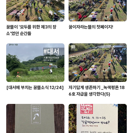
경험이 있..
꿈뜰이 '모두를 위한 제3의 장
꿈이자라는뜰의 첫페이지!
소'였던 순간들
[대서에 부치는 꿈뜰소식 12/24]
자기답게 생존하기 _녹색평론 18
6호 자급을 생각한다(5)