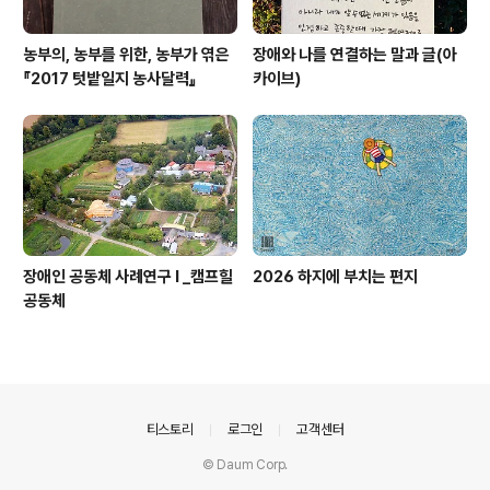
농부의, 농부를 위한, 농부가 엮은
장애와 나를 연결하는 말과 글(아
『2017 텃밭일지 농사달력』
카이브)
장애인 공동체 사례연구 I _캠프힐
2026 하지에 부치는 편지
공동체
의안내
티스토리
로그인
고객센터
© Daum Corp.