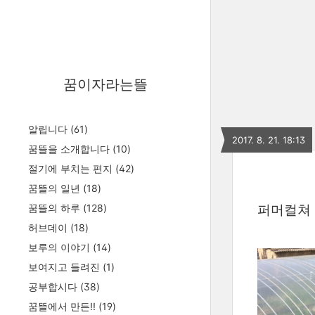
꿈이자라는뜰
알립니다
(61)
2017. 8. 21. 18:13
꿈뜰을 소개합니다
(10)
절기에 부치는 편지
(42)
꿈뜰의 일년
(18)
꿈뜰의 하루
(128)
퍼머컬쳐 
허브데이
(18)
보루의 이야기
(14)
보여지고 들려진
(1)
공부합시다
(38)
꿈뜰에서 만든!!
(19)