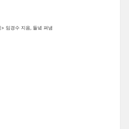
> 임경수 지음, 들녘 펴냄