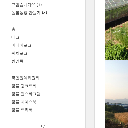
고맙습니다^^
(4)
돌봄농장 만들기
(3)
홈
태그
미디어로그
위치로그
방명록
국민권익위원회
꿈뜰 링크트리
꿈뜰 인스타그램
꿈뜰 페이스북
꿈뜰 트위터
/
/