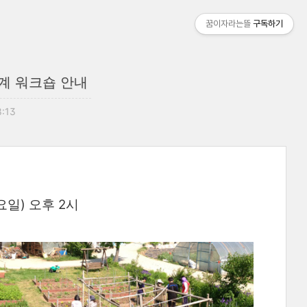
꿈이자라는뜰
구독하기
계 워크숍 안내
8:13
요일) 오후 2시