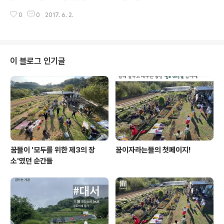
덕분에 오히려 가족들과, 자연과, 새로운 친구들과 가까워
세요.https://www.facebook.com/groups/greenc
지는 시간이 되기를 기대합니다. 꿈이자라는뜰 캠핑데이:
0
0
2017. 6. 2.
aresymposia/ 최근 돌봄농업에 대한 관심이 늘어가기는
불편해도 괜찮을까?9월30일(토요일..
하지만 여전히 미개척분야이며 정보량도 많지 않으니,심포
지엄에서 1년에 한번씩 만나는 것도 필요하고, 온라인에서
수시로 만나고 정보를 공유하는 것도 필요하다고 생각합니
다.이 그룹은 장애와 농업 심포지엄이 표방했던 것처럼 자
이 블로그 인기글
발적인 참여와 이야기의 힘, 상호지지와 연결을 중요하게
생각하고요!아무쪼록 다양한 현장의 사람들이 서로 연결되
고 도움을 주고받을 수 있는 플랫폼으로 성장하기를 희망
합니다! +여기 꿈이자라는뜰 블로그는 꿈이자라는뜰 소식
을 정리해서 공유하고 아카이빙..
꿈뜰이 '모두를 위한 제3의 장
꿈이자라는뜰의 첫페이지!
소'였던 순간들