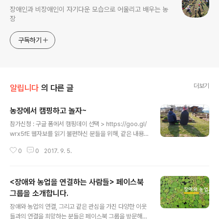
장애인과 비장애인이 자기다운 모습으로 어울리고 배우는 농
장
구독하기
더보기
알립니다
의 다른 글
농장에서 캠핑하고 놀자~
글 내용
참가신청 : 구글 폼에서 캠핑데이 선택 > https://goo.gl/
wrx5fE 웹자보를 읽기 불편하신 분들을 위해, 같은 내용
의 사진과 텍스트를 아래에 덧붙입니다. 언덕배기 밭에 텐
0
0
2017. 9. 5.
트치고 밤하늘 별보며 도란도란 이야기도 나누고함께 보면
좋은 영화도 감상하고먹고 놀고 산책하고귀뚜라미가 부르
는 가을자장가소리 들으며 잠드는 캠핑 어떠세요? 꿈이자
<장애와 농업을 연결하는 사람들> 페이스북
라는뜰은 장애인 가족들과 쉼이 필요한 사람들이 편하게
찾아오는 농장을 만드는 꿈을 가지고 있습니다. 새 터전으
그룹을 소개합니다.
글 내용
로 옮기면서 그런 공간을 만드는 일을 시작하려고 해요. 일
장애와 농업의 연결, 그리고 같은 관심을 가진 다양한 이웃
상적인 오락거리와 편의시설은 아주 많이 부족하지만, 그
들과의 연결을 희망하는 분들은 페이스북 그룹을 방문해주