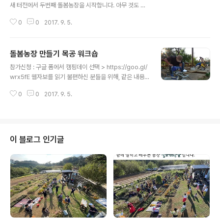
새 터전에서 두번째 돌봄농장을 시작합니다. 아무 것도 없
는 빈 밭에서 새롭게 돌봄농장을 만들어 가는 과정을 여러
0
0
2017. 9. 5.
분과 공유하고 싶습니다. 아울러 그동안 저희가 돌봄농부
로 성장하는데 도움을 받았던 경험도 공유하고 싶습니다.
돌봄농장, 돌봄농부에 관심있는 분들을 만나 함께 배움의
돌봄농장 만들기 목공 워크숍
시간을 가지고 싶구요, 이미 가지고 계신 경험과 일손을 보
글 내용
태는 마음으로 오시는 분들도 대환영입니다. 모든 과정을
참가신청 : 구글 폼에서 캠핑데이 선택 > https://goo.gl/
모두 참여하셔도 좋고, 원하시는 과정만 골라 일부만 참여
wrx5fE 웹자보를 읽기 불편하신 분들을 위해, 같은 내용
하셔도 좋습니다. 자세한 내용은 각각의 워크숍 안내를 참
의 사진과 텍스트를 아래에 덧붙입니다. 발달장애인을 위
고해주세요. + 참가신청은 구글 폼 > https://goo.gl/wr
0
0
2017. 9. 5.
한 돌봄농장, 꿈이자라는뜰(이하 꿈뜰)이 새터전에서 두번
x5fE 0. 돌봄농장 만들기1_퍼머컬쳐 농장설계 워크숍 9월
째 돌봄농장을 만들고 있습니다. 새 농장에는 어떤 공간, 어
8일~9일, 1박2일, 참..
떤 시설들이 필요할까요? 좋은 물건을 사오거나 구해오는
방법도 있지만, 직접 만들 수 있는 것들은 차근차근 손수 만
들어가려고 합니다. 꿈뜰은 퍼머컬쳐 디자인과 적정기술을
이 블로그 인기글
바탕으로 생태적인, 아름다운, 안전한, 효율적인 농장을 구
현하려고 하구요, 남녀노소 + 장애인이 접근하기 쉬운 유
니버설 디자인을 적용하려고 합니다. 이번 목공워크숍에서
는 피크닉테이블과 야외용 벤치 등을 함께 만들 예정입니
다. 돌봄농장 만들기 목공..