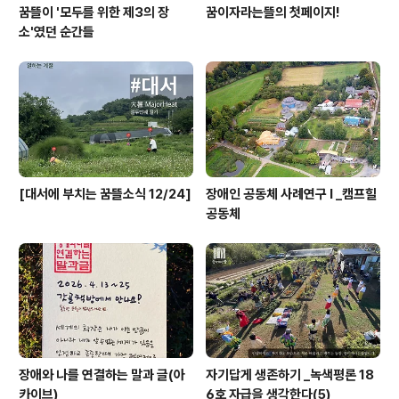
꿈뜰이 '모두를 위한 제3의 장
꿈이자라는뜰의 첫페이지!
소'였던 순간들
[대서에 부치는 꿈뜰소식 12/24]
장애인 공동체 사례연구 I _캠프힐
공동체
장애와 나를 연결하는 말과 글(아
자기답게 생존하기 _녹색평론 18
카이브)
6호 자급을 생각한다(5)