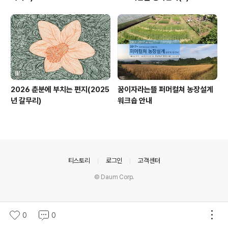
2026 춘분에 부치는 편지(2025
꿈이자라는뜰 퍼머컬쳐 농장설계
년 갈무리)
워크숍 안내
의안내
티스토리
로그인
고객센터
© Daum Corp.
0
0