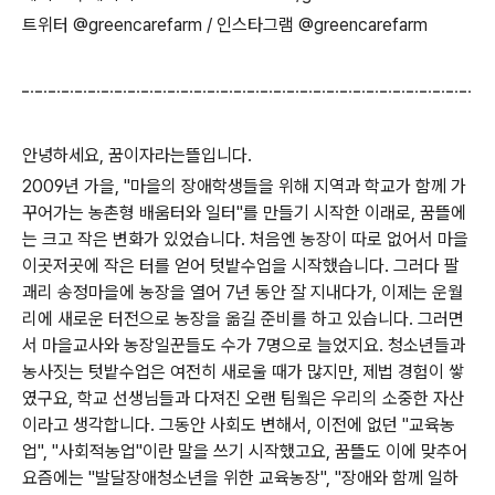
트위터 @greencarefarm / 인스타그램 @greencarefarm
안녕하세요, 꿈이자라는뜰입니다.
2009년 가을, "마을의 장애학생들을 위해 지역과 학교가 함께 가
꾸어가는 농촌형 배움터와 일터"를 만들기 시작한 이래로, 꿈뜰에
는 크고 작은 변화가 있었습니다. 처음엔 농장이 따로 없어서 마을
이곳저곳에 작은 터를 얻어 텃밭수업을 시작했습니다. 그러다 팔
괘리 송정마을에 농장을 열어 7년 동안 잘 지내다가, 이제는 운월
리에 새로운 터전으로 농장을 옮길 준비를 하고 있습니다. 그러면
서 마을교사와 농장일꾼들도 수가 7명으로 늘었지요. 청소년들과
농사짓는 텃밭수업은 여전히 새로울 때가 많지만, 제법 경험이 쌓
였구요, 학교 선생님들과 다져진 오랜 팀웤은 우리의 소중한 자산
이라고 생각합니다. 그동안 사회도 변해서, 이전에 없던 "교육농
업", "사회적농업"이란 말을 쓰기 시작했고요, 꿈뜰도 이에 맞추어
요즘에는 "발달장애청소년을 위한 교육농장", "장애와 함께 일하