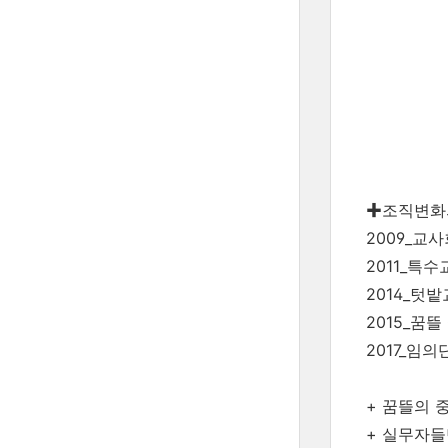
✚조직변화
2009_교
2011_특
2014_텃
2015_꿈
2017_임
+ 꿈뜰의
+ 실무자들