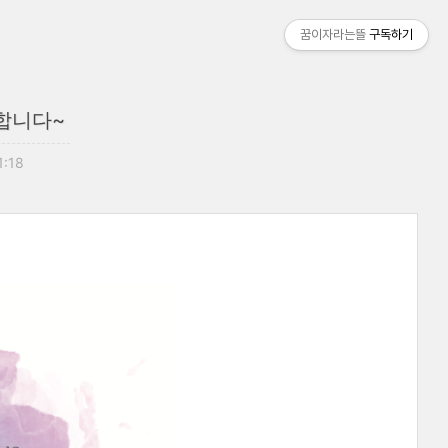
꿈이자라는뜰
구독하기
대합니다~
1:18