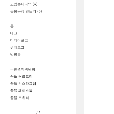
고맙습니다^^
(4)
돌봄농장 만들기
(3)
홈
태그
미디어로그
위치로그
방명록
국민권익위원회
꿈뜰 링크트리
꿈뜰 인스타그램
꿈뜰 페이스북
꿈뜰 트위터
/
/