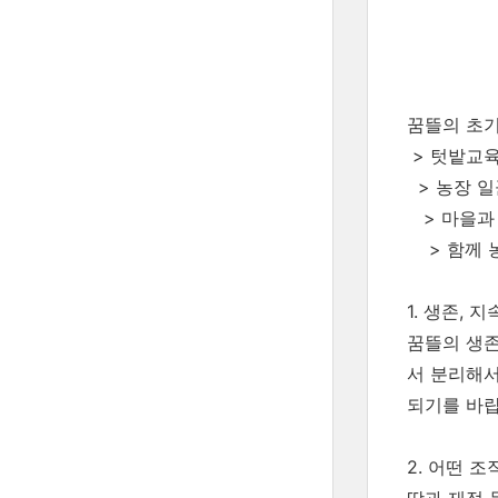
꿈뜰의 초
> 텃밭교육
> 농장 
> 마을과
> 함께 농
1. 생존, 
꿈뜰의 생존
서 분리해서
되기를 바랍
2. 어떤 