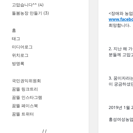
고맙습니다^^
(4)
돌봄농장 만들기
(3)
www.facebo
희망합니다. 
홈
태그
미디어로그
2. 지난 해
분들께 고맙고
위치로그
방명록
3. 꿈이자라
국민권익위원회
이 궁금하셨던
꿈뜰 링크트리
꿈뜰 인스타그램
꿈뜰 페이스북
2019년 1월
꿈뜰 트위터
홍성여성농업
/
/