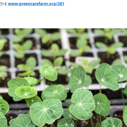
안내 
www.greencarefarm.org/281