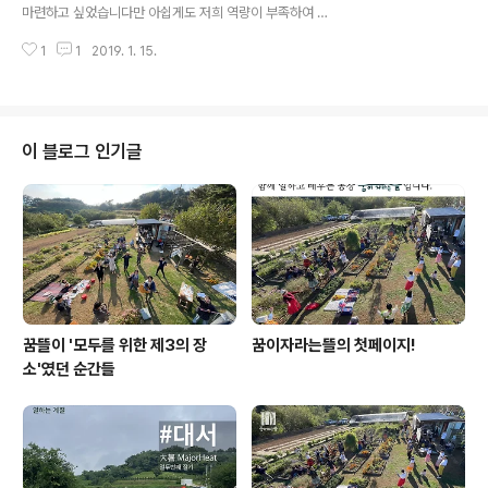
라는뜰 www.greencarefarm.org 피망, 가지, 애호박,
마련하고 싶었습니다만 아쉽게도 저희 역량이 부족하여 지
단호박, 검은수박, 복수박 노란참외, 사과참외, 다다기오이,
난 해 가을 을 열지 못하고 해를 넘겼습니다. 아무도 시키지
피클오이 큰토마토, 대추토마토, 방울토마토, 목화, 후쿠시
1
1
2019. 1. 15.
않은 일이지만 그래도 미안하고 아쉬운 마음이 남습니다.
마 목화, 스..
은 누구나 개최할 수 있습니다. 저희가 아니라도, 현장이 아
니라 온라인( www.facebook.com/groups/greenca
resymposia )에서라도 자발적인 참여, 이야기의 힘, 상
호지지와 연결을 바탕으로 이야기 자리가 열리기를 희망합
이 블로그 인기글
니다. 2. 지난 해 가을, 그물코 출판사 사정으로 2019년 다
이어리판을 만들지 못했습니다. 언제 나오는지 물어봐주시
고, 기다려주신 분들께 고맙고 죄송한 마음입니다. 학생들
을 위한 판형을 만들 것인지 살피는 중이니 곧 소식 전하겠
습니..
꿈뜰이 '모두를 위한 제3의 장
꿈이자라는뜰의 첫페이지!
소'였던 순간들