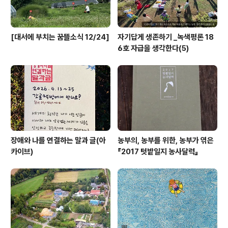
[대서에 부치는 꿈뜰소식 12/24]
자기답게 생존하기 _녹색평론 18
6호 자급을 생각한다(5)
장애와 나를 연결하는 말과 글(아
농부의, 농부를 위한, 농부가 엮은
카이브)
『2017 텃밭일지 농사달력』