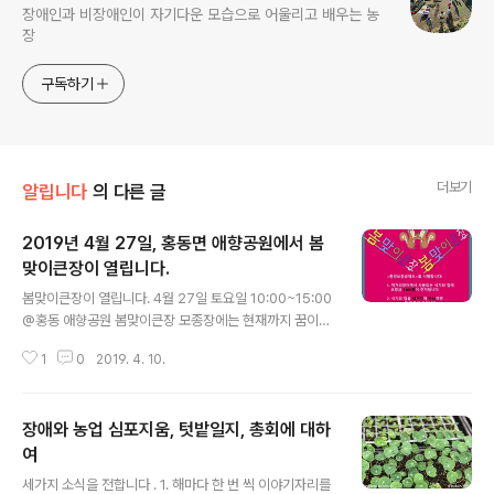
장애인과 비장애인이 자기다운 모습으로 어울리고 배우는 농
장
구독하기
더보기
알립니다
의 다른 글
2019년 4월 27일, 홍동면 애향공원에서 봄
맞이큰장이 열립니다.
글 내용
봄맞이큰장이 열립니다. 4월 27일 토요일 10:00~15:00
@홍동 애향공원 봄맞이큰장 모종장에는 현재까지 꿈이자
라는뜰, 풀무전공부, 풀무고등부, 풀무농장, 오홍섭, 장은
1
0
2019. 4. 10.
경, 씨앗도서관, 이을숙, 백동마을, 금창영, 행복농장이 참
가할 예정이고요, 당일 판매할 모종목록을 아래와 같이 공
유합니다. 살아있는 식물이다보니 품목엔 다소 변화가 있
장애와 농업 심포지움, 텃밭일지, 총회에 대하
을 수 있어요~ * 모종장 이용 팁: 집에서 종이박스나 삽목
상자를 가져오시면 들고 가시기 좋아요~ 2019 모종장 모
여
글 내용
종목록 모종목록을 보내주신 순으로 정리했습니다. 꿈이자
세가지 소식을 전합니다 . 1. 해마다 한 번 씩 이야기자리를