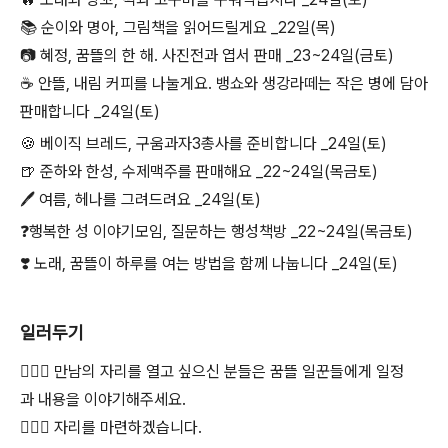
📚 순이와 명아, 그림책을 읽어드릴게요 _22일(목)
📷 혜정, 꿈뜰의 한 해. 사진전과 엽서 판매 _23~24일(금토)
☕ 안뜰, 내림 커피를 나눌게요. 뱅쇼와 생강라떼는 작은 병에 담아
판매합니다 _24일(토)
🍪 베이직 브레드, 구움과자3총사를 준비합니다 _24일(토)
🍺 준하와 한성, 수제맥주를 판매해요 _22~24일(목금토)
🖊 여름, 헤나를 그려드려요 _24일(토)
❓행복한 성 이야기모임, 질문하는 행성책방 _22~24일(목금토)
❣️
노래, 꿈뜰이 하루를 여는 방법을 함께 나눕니다 _24일(토)
일러두기
🙋🏻‍♂️ 만남의 자리를 열고 싶으신 분들은 꿈뜰 일꾼들에게 일정
과 내용을 이야기해주세요.
🙋🏻‍♀️ 자리를 마련하겠습니다.