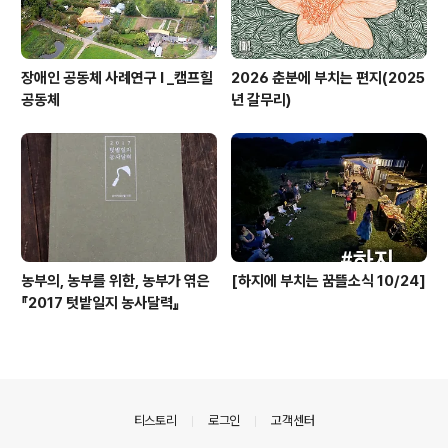
장애인 공동체 사례연구 I _캠프힐
2026 춘분에 부치는 편지(2025
공동체
년 갈무리)
농부의, 농부를 위한, 농부가 엮은
[하지에 부치는 꿈뜰소식 10/24]
『2017 텃밭일지 농사달력』
의안내
티스토리
로그인
고객센터