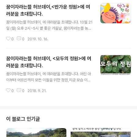
꿈이자라는뜰 허브데이,<반가운 정원>에 여
러분을 초대합니다.
글 내용
꿈이자라는뜰 허브데이, 에 여러분을 초대합니다. 10월 21
일 (월) 오후 2시~5시 볕 좋은 가을날, 꿈이자라는뜰 농장
으로 마실 오세요. 가을 햇살을 만나고, 바람을 만나고, 여
0
0
2019. 10. 16.
유를 만나고, 이야기를 만나고, 꿈뜰을 만나고, 친구들을 만
나러 오세요. 먹고 마시고 즐길 만한 것들이 여럿 있지만 그
중에서 가장 기대되는 것은 바로 당신과의 반가운 만남이
꿈이자라는뜰 허브데이, <모두의 정원>에 여
랍니다. [ 반가운 정원 꿈이자라는뜰 에서 만날 수 있는 사
람들 ] 보루, 커피와 수다를 내려드립니다. 노래, 즉석 프린
러분을 초대합니다.
글 내용
트 추억사진을 찍어드려요. 비빔, 운기의학으로 오행체질
꿈이자라는뜰 허브데이, 에 여러분을 초대합니다. 어린 아
을 봐드립니다. 앙꼬, 채식 까나페와 맛있는 수다 베짱, 종
이부터 어르신까지 모든 이들을 위한 정원,지금 모습 이대
이접기 같이 하실래요? 가이, 허브 이름을 알려드릴게요 팽
로도 충분하지만 새로운 시도들이 가능한 정원,모두가 함
팽, 꽃그림을 함께 그려볼래요? 반달곰, 동물점을 봐드릴게
0
0
2018. 9. 21.
께 만들고 누리는 모두의 정원을 상상해봅니다. 이게 정말
요. 봄봄, 농..
가능한 일인지 10월 16일 허브데이날에 한번 시도해 볼까
요? 농사 일뿐만 아니라 사고 팔고, 먹고 마시고, 웃고 떠들
고, 놀고 쉬고, 노래하고 춤추고, 만들고 그림 그리고 글쓰
는 일들이나, 또 다른 어떤 방식으로든 을 함께 만들고 싶은
이 블로그 인기글
이웃들은 10월 12일 이전에 꿈뜰 일꾼들에게 알려주세요.
함께 궁리하고 시도해봅시다. 물론 가을의 아름다움을 즐
기고 싶은 분들, 그저 꿈뜰이 좋아서 오시는 모든 분들을 두