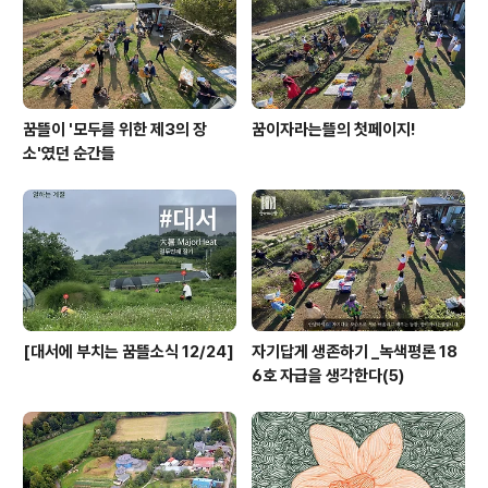
팔 벌려 환영합니다. 10월 16일 (화) 오후 2시~6시, 홍성
군 홍동면 운월리..
꿈뜰이 '모두를 위한 제3의 장
꿈이자라는뜰의 첫페이지!
소'였던 순간들
[대서에 부치는 꿈뜰소식 12/24]
자기답게 생존하기 _녹색평론 18
6호 자급을 생각한다(5)