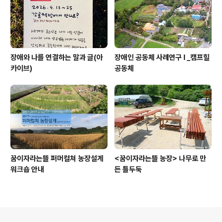
장애와 나를 연결하는 말과 글(아
장애인 공동체 사례연구 I _캠프힐
카이브)
공동체
꿈이자라는뜰 퍼머컬쳐 농장설계
<꿈이자라는뜰 농장> 나무로 만
워크숍 안내
든 틀두둑
의안내