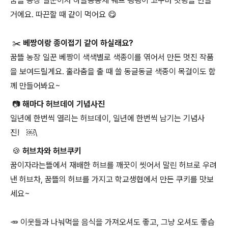
꿈뜰 농장 일꾼이자 하늘공동체 쉐프 팽팽이 고구마 맛탕을 만들
거에요. 따끈할 때 같이 먹어요 😋
✂️ 베짱이랑 종이접기 같이 하실래요?
꿈뜰 농장 일꾼 베짱이 색색별로 색종이를 엮어서 만든 멋진 작품
을 보여드릴게요. 훌라춤을 출 때 쓸 동글동글 색종이 목걸이도 함
께 만들어봐요~
📷 해마다 허브데이 기념사진
일년에 한번씩 열리는 허브데이, 일년에 한번씩 남기는 기념사
진! ￼\
🍪 허브차와 허브쿠키
꿈이자라는뜰에서 재배한 허브를 깨끗이 씻어서 말린 허브로 우려
낸 허브차, 꿈뜰의 허브를 가지고 학교생협에서 만든 쿠키를 맛보
세요~
🥕 이웃들과 나눠먹을 음식을 가져오셔도 좋고, 그냥 오셔도 좋습