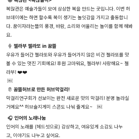
😁 복많관 <복많놀이>
복많관은 예술가들이 모여 삼삼한 복을 만드는 곳입니다. 이번 허
브데이에는 하면 할수록 복이 생기는 놀잇감을 가지고 출동합니
다. 꿈이자라는뜰의 풍경, 바람, 소리와 어울리는 놀이를 함께 해봐
요.
🍦 젤라부 젤라또 in 꿈뜰
우유가 들어간 젤라또와 우유가 들어가지 않은 비건 젤라또를 맛
볼 수 있는 멋진 기회에요! 후원 고마워요, 젤라부! 사랑해요~ 젤
라부! ❤️❤️
￼
🥛 꿈뜰허브로 만든 허브막걸리!
막걸리연구회가 선보이는 완전 새로운 맛의 막걸리! 분명 놀라실
거에요^^ 허브술지게미 스콘도 나눠 줄게요~ ￼
🎧️ 인어의 노래나눔
인어의 노래를 (헤드셋으로) 감상하고, 여유있게 소감도 나누
고, 이야기도 나누고 싶어요.