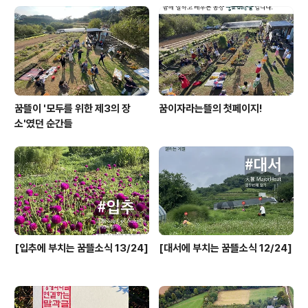
자라는뜰 농장에서 만나요 🥕 친구와 나눠먹을 음식을 가
져오셔도 좋고, 그냥 오셔도 좋습니다. 꿈뜰에서는 허브차
와 커피, 쿠키를 준비해 놓을게요. 꿈뜰 허브데이가 늘 그랬
던 것 처럼, 좀 더 적극적으..
꿈뜰이 '모두를 위한 제3의 장
꿈이자라는뜰의 첫페이지!
소'였던 순간들
[입추에 부치는 꿈뜰소식 13/24]
[대서에 부치는 꿈뜰소식 12/24]