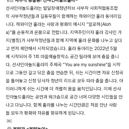
💃🏻 사부작 총출동! 선샤인아놀드훌라~
선샤인아놀드훌라는 발달장애청년허브 사부작 사회적협동조합
의 사부작청년들과 길동무들이 함께하는 하와이안 훌라 동아리입
니다. 하와이안 훌라는 사랑과 평화의 메시지 “알로하(Aloh
a)”를 손동작과 온몸으로 전합니다. 지역주민이자 훌라 강사인 가
지(별칭)가 사부작청년들과 함께 지역에 훌라 문화를 나누고 싶다
고 먼저 제안해서 시작되었습니다. 훌라 동아리는 2022년 5월
에 시작되어 주 1회 마을예술창작소 공간 릴라에 모여 춤을 춥니
다. 선샤인아놀드훌라의 주제곡 “You are my sunshine"을 시작
으로 그동안 갈고 닦은 춤을 연습한 뒤, 쉬는 시간이면 자유 신청곡
을 틀어놓고 신청 당사자 청년의 리드로 모두 따라 춤을 춥니다. 아
이러니하게 쉬는 시간에 더 격렬히 몸을 움직인답니다. 이제 선샤
인아놀드훌라는 공연과 워크숍으로 공간 너머 다양한 시민들을 만
나고 다닙니다. 함께 훌라를 나누는 시간만큼은 처음 만난 사람
들 모두가 평화와 자유를 향유하게 된답니다.
￼