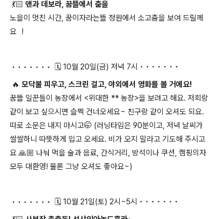
💃🏻 앤과 데보라, 꿈뜰에서 춤을
노을이 멋진 시간, 꿈이자라는뜰 정원에서 소고춤을 보여 드릴께
요 !
• • •
•
•
•
• 🗓️ 10월 20일(금) 저녁 7시
• • •
•
•
•
•
🔥 모닥불 피우고, 스크린 걸고, 야외에서 영화를 볼 거에요!
꿈뜰 일꾼들이 농장에서 <위대한 ** 농장>을 보려고 해요. 저희랑
같이 보고 싶으시면 슬쩍 건너오세요~ 친구랑 같이 오셔도 되요.
따로 소문은 내지 마시고🤭 (러닝타임은 90분이고, 저녁 날씨가
쌀쌀하니 따뜻하게 입고 오세요. 비가 오지 말라고 기도해 주시고
요 🙏🏼 나눠 먹을 술과 음료, 간식거리, 방석이나 쿠션, 캠핑의자
모두 대환영! 물론 그냥 오셔도 좋아요~)
• • •
•
•
•
• 🗓️ 10월 21일(토) 2시~5시
• • •
•
•
•
•