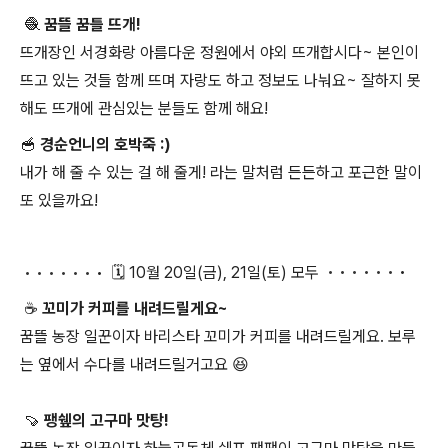
🧶 꿈뜰 꿈틀 뜨개!
뜨개장인 서경화랑 아름다운 정원에서 야외 뜨개합시다~ 본인이
뜨고 있는 것들 함께 뜨며 자랑도 하고 정보도 나눠요~ 잘하지 못
해도 뜨개에 관심있는 분들도 함께 해요!
🥣 경순언니의 호박죽 :)
내가 해 줄 수 있는 걸 해 줄게! 라는 말처럼 든든하고 포근한 말이
또 있을까요!
• • •
•
•
•
• 🗓️ 10월 20일(금), 21일(토) 모두
• • •
•
•
•
•
☕ 꼬미가 커피를 내려드릴게요~
꿈뜰 농장 일꾼이자 바리스타 꼬미가 커피를 내려드릴게요. 보루
는 옆에서 수다를 내려드릴거고요 😆
🍠 팽쉪의 고구마 맛탕!