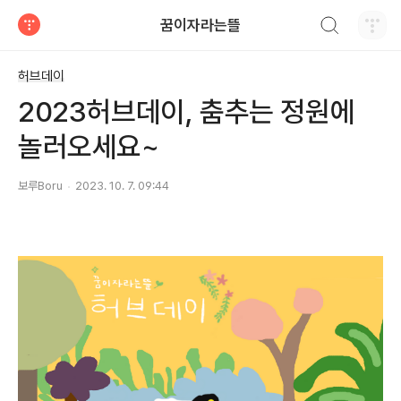
검색하기
꿈이자라는뜰
티스토리
허브데이
2023허브데이, 춤추는 정원에
놀러오세요~
보루Boru
2023. 10. 7. 09:44