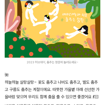
2023 허브데이, 춤추는 정원에 놀러오세요~
🌺
하늘하늘 살랑살랑~ 꽃도 춤추고 나비도 춤추고, 벌도 춤추
고 구름도 춤추는 계절이에요. 따뜻한 가을볕 아래 선선한 가
을바람 맞으며 우리도 함께 춤을 출 수 있으면 좋겠어요 💃🏻