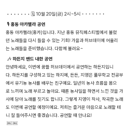
• • •
•
•
•
•
🗓️ 10월 20일(금) 2시~5시
•
•
•
•
•
•
•
🎙 홍동 아카펠라 공연
홍동 아카펠라(홍카)입니다. 지난 홍동 뮤직페스티벌에서 불렀
던 노래들을 다시 들을 수 있는 기회! 가을과 허브데이에 어울리
는 노래들을 준비했습니다. 다함께 불러요~
🎶 하든지 밴드 내한 공연
안녕하세요, 이번에 꿈뜰 허브데이에서 공연하는 하든지입니
다. 하든지를 구성하고 있는 하지메, 든든, 지영은 풀무학교 전공부
에서 유기농 농사를 배우는 친구예요. 일년의 농사 흐름을 몸으
로 느끼며 노래 부르고 놀아요. 때론 농사일을 하면서 느낀 것을 가
사에 담아 노래를 짓기도 합니다. 그렇게 지영이 작사, 작곡한 노래
도 이번에 공연할 예정이에요. 저희는 즐거운 마음으로 노래할 테
니 잘 들어주시면 좋겠습니다. 공연할 때 만나요!
￼ ￼