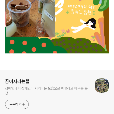
로그 정보
꿈이자라는뜰
장애인과 비장애인이 자기다운 모습으로 어울리고 배우는 농
장
구독하기