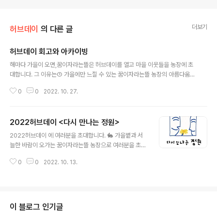
더보기
허브데이
의 다른 글
허브데이 회고와 아카이빙
글 내용
해마다 가을이 오면,꿈이자라는뜰은 허브데이를 열고 마을 이웃들을 농장에 초
대합니다. 그 이유는① 가을에만 느낄 수 있는 꿈이자라는뜰 농장의 아름다움을
이웃들과 함께 즐기고 싶고,② 다양한 사람들이 새롭게 만나고, 자연스럽게 어
0
0
2022. 10. 27.
울리는 기회를 만들고 싶기 때문입니다.여러분은 꿈이자라는뜰 허브데이를 어
떻게 경험하셨나요?소감과 의견, 제안을 아래 링크의 설문지에 적어주세요.전
해주시는 아이디어와 응원에 힘입어 좀 더 나은 모습으로 허브데이를 계속 이어
2022허브데이 <다시 만나는 정원>
갈게요.https://forms.gle/nizSvosdovVR3tVMA지난 허브데이 돌아보기
글 내용
2024 허브데이 신나는 정원초대글 www.greencarefarm.org/318갈무리
2022허브데이 에 여러분을 초대합니다. 🐇 가을볕과 서
www.greencarefarm.org/3192023 허브데이 춤추는 정원초대글 ww
늘한 바람이 오가는 꿈이자라는뜰 농장으로 여러분을 초대
w...
합니다. 코로나19가 아직 남아있지만, 이제는 보고 싶었던
0
0
2022. 10. 13.
사람들을 다시 만나기 시작해도 좋을 것 같습니다. 긴장했
던 몸과 마음에 힘을 빼고, 오래된, 새로운, 반가운 이웃들
과 함께 가을 오후를 느긋하게 즐겨보면 어떨까요? 😀 혼
자 오셔도 좋고, 함께 오셔도 좋습니다. 오래된 친구들과 꿈
뜰농장에서 다시 만나자는 약속을 잡아보는 것은 또 어떠
이 블로그 인기글
세요? 🌳 10월 21일(금)~22일(토) 오후 2시~5시, 꿈이