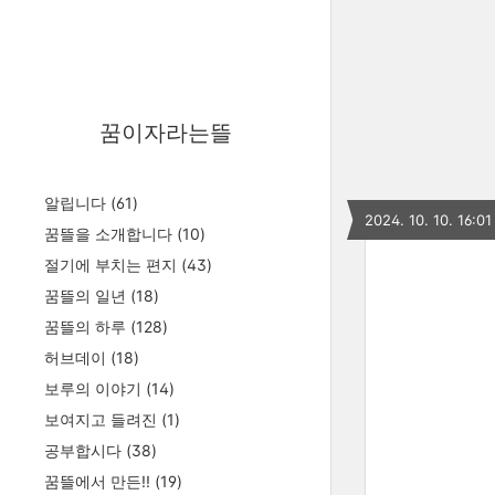
꿈이자라는뜰
알립니다
(61)
2024. 10. 10. 16:01
꿈뜰을 소개합니다
(10)
절기에 부치는 편지
(43)
꿈뜰의 일년
(18)
꿈뜰의 하루
(128)
허브데이
(18)
보루의 이야기
(14)
보여지고 들려진
(1)
공부합시다
(38)
꿈뜰에서 만든!!
(19)