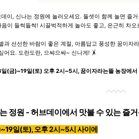
허브데이, 신나는 정원에 놀러오세요. 둘셋이 함께 놀면 즐
 마음이 들썩들썩! 시끌벅적하게 놀아도 좋고, 은근히 차오
볕과 선선한 바람이 좋은 계절, 아름답고 풍성한 꿈이자
어요. 도란도란, 으쌰으쌰~ 신나게! 🤸
 18일(금)~19일(토) 오후 2시~5시, 꿈이자라는뜰 농장에서
나는 정원 - 허브데이에서 맛볼 수 있는 즐
)~19일(토), 오후 2시~5시 사이에