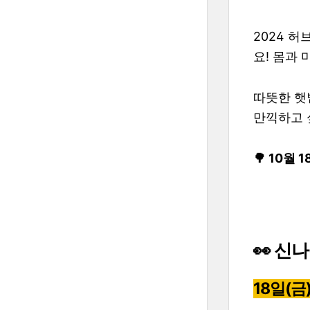
2024 
요! 몸과
따뜻한 햇
만끽하고 싶
🌳 10월
👀 신
18일(금