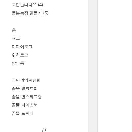
고맙습니다^^
(4)
돌봄농장 만들기
(3)
홈
태그
미디어로그
위치로그
방명록
국민권익위원회
꿈뜰 링크트리
꿈뜰 인스타그램
꿈뜰 페이스북
꿈뜰 트위터
/
/