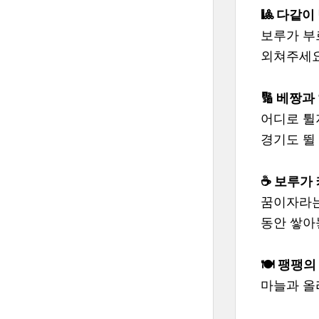
🎱 다같
보루가 부
외쳐주세요
🔢 베짱과
어디로 튈
경기도 뛸
☕ 보루가
꿈이자라는
동안 쌓아
🍽️ 팽팽
마늘과 올