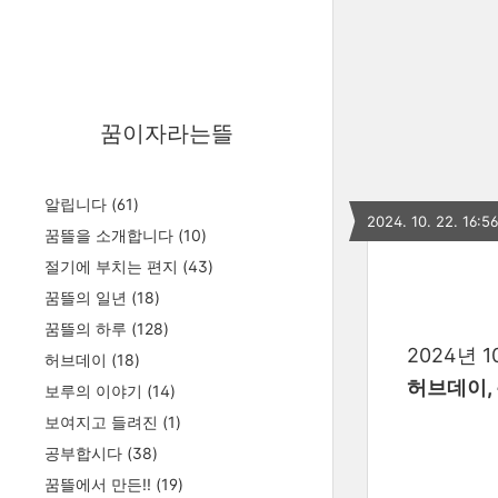
꿈이자라는뜰
알립니다
(61)
2024. 10. 22. 16:56
꿈뜰을 소개합니다
(10)
절기에 부치는 편지
(43)
꿈뜰의 일년
(18)
꿈뜰의 하루
(128)
2024년 
허브데이
(18)
허브데이,
보루의 이야기
(14)
보여지고 들려진
(1)
공부합시다
(38)
꿈뜰에서 만든!!
(19)