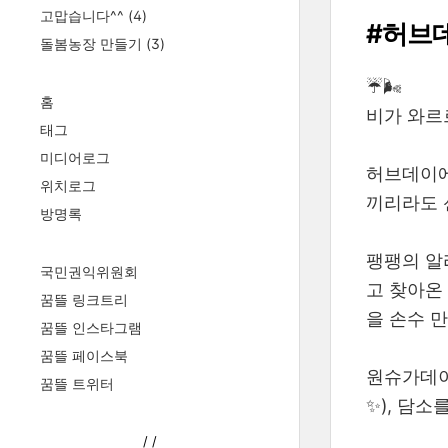
고맙습니다^^
(4)
#허브
돌봄농장 만들기
(3)
☔️🌬️
홈
비가 와르
태그
미디어로그
허브데이에
위치로그
끼리라도 
방명록
팽팽의 알
국민권익위원회
고 찾아온
꿈뜰 링크트리
을 손수 
꿈뜰 인스타그램
꿈뜰 페이스북
원슈가데이
꿈뜰 트위터
✨), 담
/
/