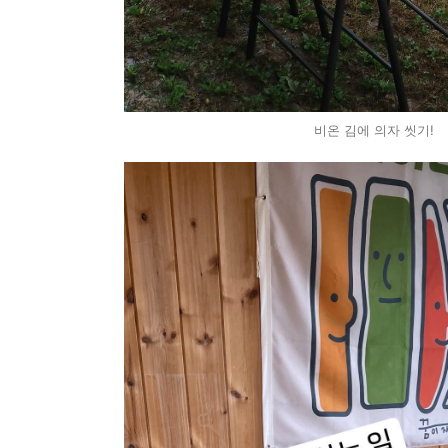
비온 김에 의자 씻기!