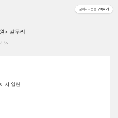
꿈이자라는뜰
구독하기
정원> 갈무리
16:56
농장에서 열린