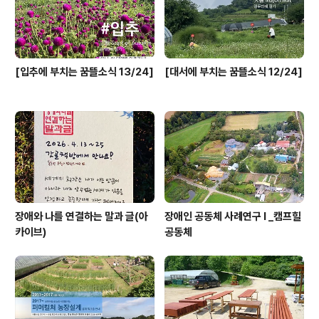
[입추에 부치는 꿈뜰소식 13/24]
[대서에 부치는 꿈뜰소식 12/24]
장애와 나를 연결하는 말과 글(아
장애인 공동체 사례연구 I _캠프힐
카이브)
공동체