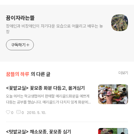
로그 정보
꿈이자라는뜰
장애인과 비장애인이 자기다운 모습으로 어울리고 배우는 농
장
구독하기
더보기
꿈뜰의 하루
의 다른 글
<꽃밭교실> 꽃모종 화분 다듬고, 옮겨심기
글 내용
오늘 에서는 학교생협에서 판매할 메리골드화분을 예쁘게
다듬는 공부를 했습니다. 메리골드가 다치지 않게 화분에
난 풀을 조심조심 깨끗이 정리하는 일이지요. 그리고나서
0
0
2010. 5. 10.
는 이번 스승의날에 선생님들께 드릴 페튜니아 꽃모종을
예쁜 칼라포트로 옮겨심는 일을 했습니다.
<텃밭교실> 채소모종, 꽃모종 심기