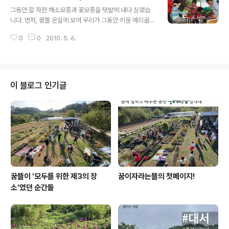
글 내용
그동안 잘 자란 채소모종과 꽃모종을 텃밭에 내다 심었습
니다. 먼저, 꿈뜰 온실에 모여 우리가 그동안 키운 메리골드
를 예쁜 화분으로 옮겨심었어요~ 곧 있을 스승의 날과 어
0
0
2010. 5. 6.
버이날에 부모님, 선생님들께세 드릴 꽃이랍니다!!^^ 예쁘
게 옮겨심은 메리골드!! 그리고나서 초등학교 옆에 있는 꿈
뜰 텃밭으로 갔지요. 그동안 자란 잡초를 뽑아주었어요. 사
실은 잡초라기보다,, 그 전에 심어놓은 보리싹이랍니다. 원
*이, 가*림이도 저쪽에서 풀을 뽑고 있네요. 각자 자기가
이 블로그 인기글
키운 채소모종을 심고 꽃도 옆에 예쁘게 심었답니다. 오이
야~ 잘 자라라!! 5월의 푸르름이 참 예쁩니다. 와~ 다 심었
다!! 너무 예쁘지요? 얼른얼른 잘 자라면 좋겠습니다^^
꿈뜰이 '모두를 위한 제3의 장
꿈이자라는뜰의 첫페이지!
소'였던 순간들