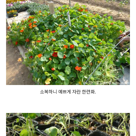
소복하니 예쁘게 자란 한련화.