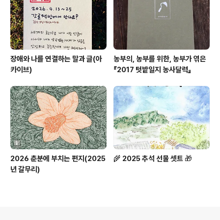
장애와 나를 연결하는 말과 글(아
농부의, 농부를 위한, 농부가 엮은
카이브)
『2017 텃밭일지 농사달력』
2026 춘분에 부치는 편지(2025
🌾 2025 추석 선물 셋트 🎁
년 갈무리)