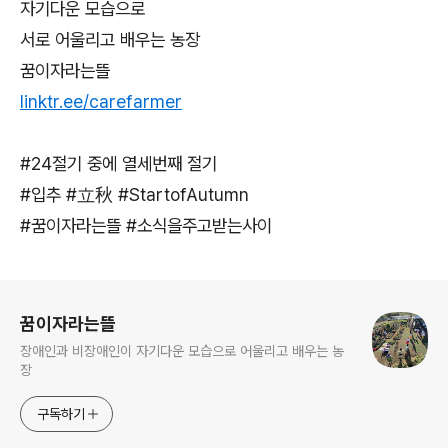
자기다운 모습으로
서로 어울리고 배우는 농장
꿈이자라는뜰
linktr.ee/carefarmer
#24절기 중에 열세번째 절기
#입추 #立秋 #StartofAutumn
#꿈이자라는뜰 #소식을주고받는사이
로그 정보
꿈이자라는뜰
장애인과 비장애인이 자기다운 모습으로 어울리고 배우는 농
장
구독하기