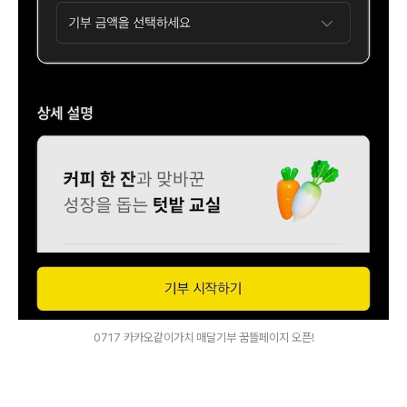
0717 카카오같이가치 매달기부 꿈뜰페이지 오픈!