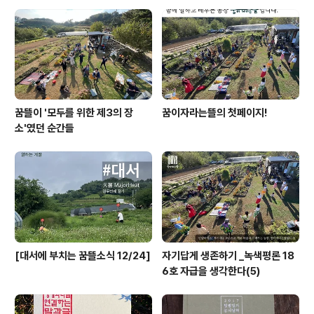
트로 원슈가데이가 포카치아를 만들어 오신다고 해요! 마
르쉐 출점에 대한 안내는 꿈뜰+마르쉐 노션페이지에서 살
펴보실 수 있어요. 3. 농장 곳곳에 여름꽃들이활짝 피었는
데 하마터면 그냥 지나칠 뻔했습니다. 농..
꿈뜰이 '모두를 위한 제3의 장
꿈이자라는뜰의 첫페이지!
소'였던 순간들
[대서에 부치는 꿈뜰소식 12/24]
자기답게 생존하기 _녹색평론 18
6호 자급을 생각한다(5)