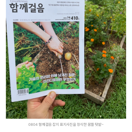
0804 함께걸음 잡지 표지사진을 장식한 꿈뜰 텃밭~