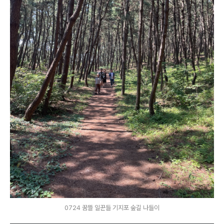
0724 꿈뜰 일꾼들 기지포 숲길 나들이