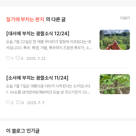
더보기
절기에 부치는 편지
의 다른 글
[대서에 부치는 꿈뜰소식 12/24]
글 내용
오늘 7월 22일은 한 여름 무더위가 절정에 이르렀다는 대
서입니다.1. 폭우, 폭염, 가뭄, 폭우하지 즈음엔 폭우가, 소
서 즈음엔 폭염과 가뭄이 이어지더니 16일 17일 이틀동안
1
0
2025. 7. 22.
홍동면에 420ml 폭우가 내렸어요. 꿈뜰은 피해가 적었지
만, 이번 비로 어려움을 겪고 계신 분들이 많아 몹시 안타깝
습니다. 이제는 긴 장마와 더불어 짧고 굵게 쏟아지는 폭우
[소서에 부치는 꿈뜰소식 11/24]
에도 대응할 준비를 해두어야겠습니다.2. 여름의 소리, 여
글 내용
름의 냄새매미와 풀벌레 소리가 한창입니다. 백합꽃 향기
오늘 7월 7일은 여름다운 더위가 시작된다는 소서입니다.
도 은은하게 풍기고요. 풀 깍고 김매다 보면 굉장히 좋은 냄
1. 36도를 넘어섰어요예보에선 오늘 낮 최고기온이 32도
새가 날 때가 있는데, 오늘도 어떤 풀에서 나는 냄새인지 찾
까지 올라간다 했는데 말이지요. 혹시나 싶어 다른 온도계
다가 끝내 못찾았습니다. 여러분의 여름엔 어떤 냄새와 소
2
0
2025. 7. 7.
를 살펴보았는데 37도! 가만히 있어도 이마에 땀이 흐르는
리가 담겨있나요?3. 삼복 더위에 무탈하기를!올 해는 공교
날씨입니다.한여름 무더위에 우리 모두 무탈하기를!2. 마
롭게도 대서 이틀 ..
르쉐@목동에서 만나요.7월 13일 일요일 오전11시~오후
4시, 오목공원에서 열리는 마르쉐에 출점합니다. 이번에
수확한 감자 마늘 양파 꺼먹보리, 허브솔트와 허브차, 땀수
이 블로그 인기글
건을 가지고 나갑니다. 꿈뜰이 키운 감자 마늘 양파 허브솔