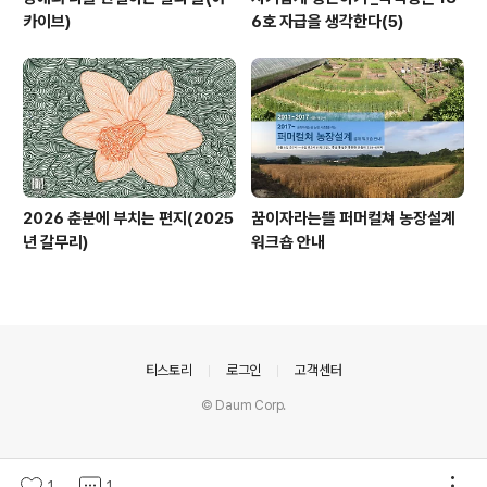
카이브)
6호 자급을 생각한다(5)
2026 춘분에 부치는 편지(2025
꿈이자라는뜰 퍼머컬쳐 농장설계
년 갈무리)
워크숍 안내
의안내
티스토리
로그인
고객센터
© Daum Corp.