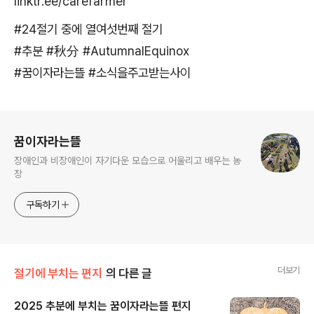
linktr.ee/carefarmer
#24절기 중에 열여섯번째 절기
#추분 #秋分 #AutumnalEquinox
#꿈이자라는뜰 #소식을주고받는사이
로그 정보
꿈이자라는뜰
장애인과 비장애인이 자기다운 모습으로 어울리고 배우는 농
장
구독하기
더보기
절기에 부치는 편지
의 다른 글
2025 추분에 부치는 꿈이자라는뜰 편지
글 내용