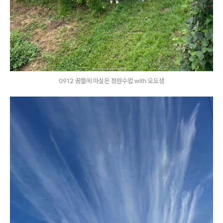
0912 꿈뜰에 마실온 정원수업 with 오도샘