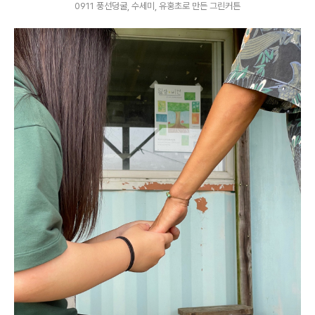
0911 풍선덩굴, 수세미, 유홍초로 만든 그린커튼