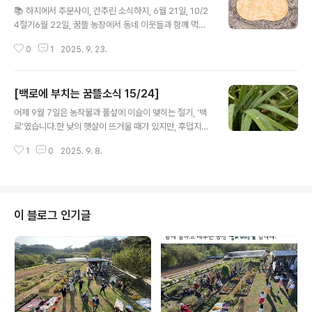
📚 하지에서 추분사이, 간추린 소식하지, 6월 21일, 10/2
4절기6월 22일, 꿈뜰 농장에서 동네 이웃들과 함께 먹고
마시고 노래하고 이야기하며 하지를 기념하는 시간을 가
0
1
2025. 9. 23.
졌습니다. 무더운 여름을 무사히 나기를 비는 마음으로 지
는 해를 바라보며 미야자와 겐지의 시 를 함께 읽었습니다.
❝ 비에도 지지 않고 바람에도 지지 않고 여름 더위에도 지
[백로에 부치는 꿈뜰소식 15/24]
지 않는 튼튼한 몸으로 …소서, 7월 7일, 11/24절기가만히
글 내용
그늘에 앉아 있어도 이마에 땀이 흐르는 날씨가 이어졌습
어제 9월 7일은 농작물과 풀섶에 이슬이 맺히는 절기, '백
니다. 37도라니!7월 13일, 마르쉐@목동에 다녀왔어요. 6
로'였습니다.한 낮의 햇살이 뜨거울 때가 있지만, 후덥지근
월에 수확한 햇 마늘과 양파, 감자와 꺼먹보리, 허브솔트와
했던 바람이 선선한 바람으로 바뀌었습니다. 여름이 가고,
허브차, 땀수건을 팔고 왔습니다.농장 곳곳에 여름꽃들이
1
0
2025. 9. 8.
가을이 왔네요.1. 『사랑의 노동』최근 책모임에서 '의존' 부
활짝 피었습니다. 나비바늘꽃, 다알리아, 글라디올러스, 백
분을 함께 읽었습니다. 수집한 문장과 질문을 소개합니다.
합, 루드..
고개가 끄덕여지는, 고개를 갸웃하게 만드는 문장이 있으
신가요?❝우리의 삶은 의존에서 시작하고 의존으로 끝난다.
의존은 성인이 되기까지 긴 성숙의 과정뿐 아니라, 이제는
이 블로그 인기글
종종 긴 노년에도 해당한다. 321p남성에게는 의존성이 언
제나 부끄러운 것이었지만, 점점 더 여성에게도 부끄러운
것이 되었다. 삶에서 의존성을 피할 수 없는 아동기, 장애,
질병, 노년은 '문제'로 여겨졌다. 322p(매기 쿤은) '의
존'이라는 개념의..