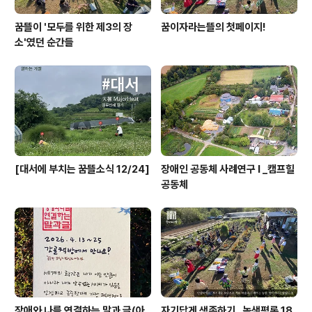
꿈뜰이 '모두를 위한 제3의 장
꿈이자라는뜰의 첫페이지!
소'였던 순간들
[대서에 부치는 꿈뜰소식 12/24]
장애인 공동체 사례연구 I _캠프힐
공동체
장애와 나를 연결하는 말과 글(아
자기답게 생존하기 _녹색평론 18