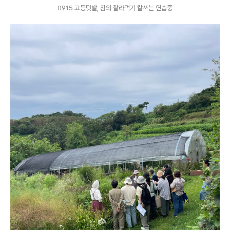
0915 고등텃밭, 참외 잘라먹기 칼쓰는 연습중