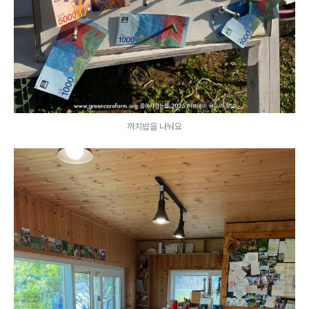
까치밥을 나눠요