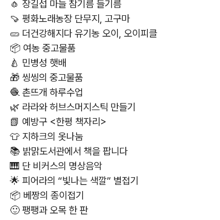
🧄 장길섭 마늘 참기름 들기름
🍠 평화노래농장 단무지, 고구마
🥒 더건강해지다 유기농 오이, 오이피클
📦 여농 중고물품
🍐 민병성 햇배
🎁 씽씽의 중고물품
🧶 촌뜨개 하루수업
🌿 라라와 허브스머지스틱 만들기
📗 예방구 <한평 책자리>
👕 지하크의 옷나눔
📚 밝맑도서관에서 책을 팝니다
🎹 단 비커스의 명상음악
🌟 피어라의 “빛나는 색깔” 별접기
📦 베짱의 종이접기
🙂 팽팽과 오목 한 판