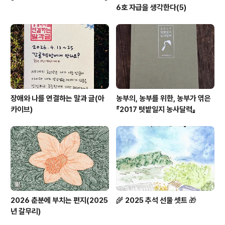
6호 자급을 생각한다(5)
장애와 나를 연결하는 말과 글(아
농부의, 농부를 위한, 농부가 엮은
카이브)
『2017 텃밭일지 농사달력』
2026 춘분에 부치는 편지(2025
🌾 2025 추석 선물 셋트 🎁
년 갈무리)