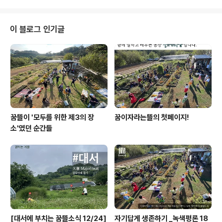
아요. 😀따뜻한 햇볕과..
나와서 춤을 추라고 시키는 일은 따로 없을테니, 괜한 걱정
은 마시고요 🤭 늦가을 오후, 꿈이자라는뜰 농장의 아름다
운 시간을 여러분과 함께 만끽하고 싶어요. 2023 허브데
이 블로그 인기글
이, 춤추는 정원에 놀러오세요. 😀 🌳 10월 20일(금)~21
일(토) 오후 2시~5시, 꿈이자라는뜰 농장에서 만나요. 👀
허브데이에서 맛볼 수 있는 즐거움들 • • • • • • • 🗓️ 10
월 20일(금) 2시~5시 • • • • • • • 🎙 홍동 ..
꿈뜰이 '모두를 위한 제3의 장
꿈이자라는뜰의 첫페이지!
소'였던 순간들
[대서에 부치는 꿈뜰소식 12/24]
자기답게 생존하기 _녹색평론 18