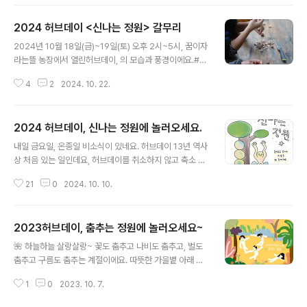
고 팔고, 너도나도 주고 받고! 이런 모습이지 않을까요 ^^
가을에만 느낄 수 있는 농장의 아름다움을 여러 이웃들과
2024 허브데이 <신나는 정원> 갈무리
나누고 싶어요! We welcome All~🍄 시간과 장소10월
글 내용
25일 (토) 오전 11시~오후 5시, 홍동면 운월리 꿈이자라
2024년 10월 18일(금)~19일(토) 오후 2시~5시, 꿈이자
는뜰 농장에서 만나요.농장 주변이 협소하니, 주차는 마을
라는뜰 농장에서 열린허브데이, 의 모습과 풍경이에요.#허
활력소 주변에 해주세요.🍎 함께 살장 + 잠깐동안 주인 =
브데이_스케치_금요일 ☔️🌬️비가 와르르 쏟아지다 잠잠했
모두의 장날함께살장 오전 11시 ~ 오후 2시 (오후 2시 ~ 5
4
2
2024. 10. 22.
다가를 반복했던 지난 금요일, 꿈뜰 농장의 풍경입니다.허
시 사이에 남아있는 판매자도 있어요.)잠깐동안 주인 오전
브데이에 비가 오는 건 13년만에 처음이었어요. 행사를 취
..
소할까 고민하다가 축소진행하기로 결정했습니다. 우리끼
2024 허브데이, 신나는 정원에 놀러오세요.
리라도 신나게 놀자, 혹시라도 찾아올 손님들을 맞이하
글 내용
자! 이런 마음으로요.팽팽의 알리오올리오 데뷔전에 쓰
내일 금요일, 온종일 비소식이 있네요. 허브데이 13년 역사
일 마늘을 함께 다듬고, 팽셰프가 만들어준 파스타도 양
상 처음 있는 일인데요, 허브데이를 취소하지 않고 축소 진
껏 먹었습니다. 비를 뚫고 찾아온 손님들과 빙고, 알까기 놀
행합니다.아쉽게도 예정되어 있던 ‘놀이모임 앗싸와 농장
이도 했어요. 비가 와도 신나는 정원! 다음날 농장 곳곳에
21
0
2024. 10. 10.
놀이’는 취소되었어요. 11월 2일에 열리는 에서 신나게 놀
서 쓰일 안내판과 간판을 손수 만들고나니, 비는 조금 잦아
며 아쉬움을 푸는 걸로! (아 재밌겠다😆) 그래도 농장 일꾼
들고 해가 졌어요.원슈가데이 토마토 소..
들은 농장 문 활짝 열고 도란도란 모여서 따뜻한 환대를 준
2023허브데이, 춤추는 정원에 놀러오세요~
비해둘 예정입니다. 비오는 허브데이 함께 즐겨요.토요일
글 내용
은 변동 없이 진행합니다! 어쩌면 더 신나는 정원이 될 수도
🌺 하늘하늘 살랑살랑~ 꽃도 춤추고 나비도 춤추고, 벌도
있겠어요.2024 허브데이, 신나는 정원에 놀러오세요. 둘
춤추고 구름도 춤추는 계절이에요. 따뜻한 가을볕 아래 선
셋이 함께 놀면 즐거움이 깊어지고, 여럿이 함께 놀면 재미
선한 가을바람 맞으며 우리도 함께 춤을 출 수 있으면 좋겠
가 늘어나요! 몸과 마음이 들썩들썩! 시끌벅적하게 놀아도
1
0
2023. 10. 7.
어요 💃🏻 반가운 이웃들과 어울려 몸으로, 마음으로, 소리
좋고, 은근히 차오르는 기분을 즐기며 차분하게 놀아도 좋
로, 웃음으로, 저마다의 모습으로 춤을 춥시다. 사람들 앞에