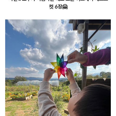
컷 6장🤗