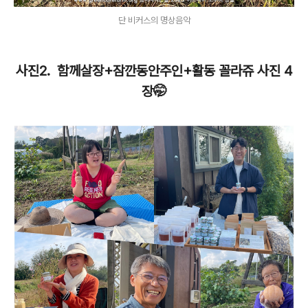
단 비커스의 명상음악
사진2. 함께살장+잠깐동안주인+활동 꼴라쥬 사진 4
장🤭