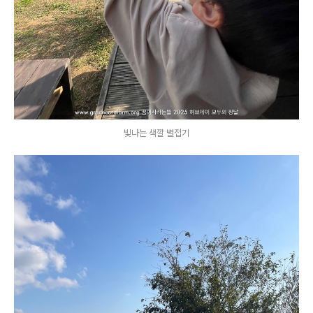
빛나는 색깔 별접기