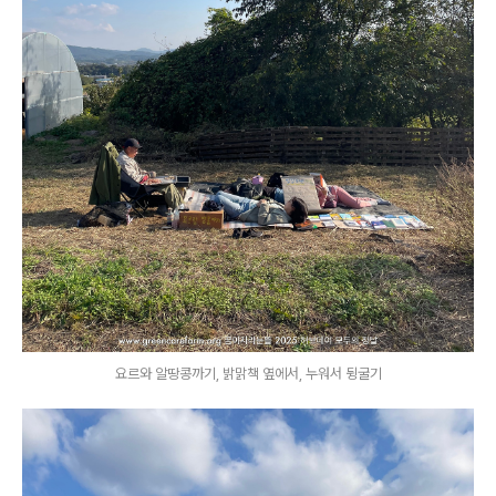
요르와 알땅콩까기, 밝맑책 옆에서, 누워서 뒹굴기