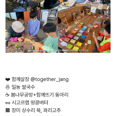
❤️ 함께살장 @together_jang
🍜 밀농 쌀국수
☕ 봄나무공방+함께뜨기 동아리
🥜 시고르랩 땅콩버터
🟫 장미 상수리 묵, 꽈리고추