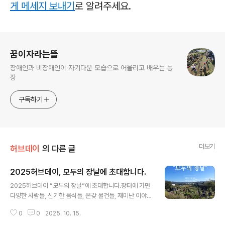
게 메세지 보내기
로 알려주세요.
로그 정보
꿈이자라는뜰
장애인과 비장애인이 자기다운 모습으로 어울리고 배우는 농
장
구독하기
더보기
허브데이
의 다른 글
2025허브데이, 모두의 장날에 초대합니다.
글 내용
2025허브데이 “모두의 장날”에 초대합니다.장터에 가면
다양한 사람들, 신기한 음식들, 온갖 물건들, 재미난 이야기
들을 고루 만날 수 있지요. 꿈뜰 농장에 장이 선다면 어떤
0
0
2025. 10. 15.
풍경일까요? 북적북적, 와글와글, 옹기종기~ 이것저것 사