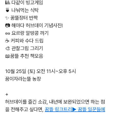
🎱 다같이 빙고게임
🍵 나눠먹는 식탁
✨ 꿈뜰장터 반짝
📷 해마다 허브데이 기념사진!
🥜 요르랑 알땅콩 까기
☕ 커피와 수다 드립
🎨 관찰그림 그리기
📖꿈뜰 추천 책모음
10월 25일 (토) 오전 11시~오후 5시
꿈이자라는뜰 농장
+
허브데이를 즐긴 소감, 내년에 보완되었으면 하는 점
을 전해주고 싶다면,
꿈뜰 링크트리▶︎ 꿈뜰 일꾼들에