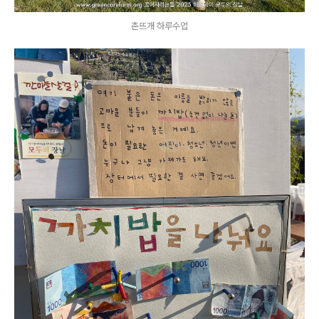
촌뜨개 하루수업