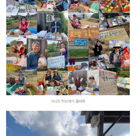
1025 허브데이 꼴라쥬