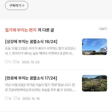
구독하기
더보기
절기에 부치는 편지
의 다른 글
[상강에 부치는 꿈뜰소식 18/24]
글 내용
오늘 10월 23일은 서리가 내리기 시작하는 절기 상강입니
다. 1. 첫서리가 내리는 날은 해마다 지역마다 조금씩 다릅
니다. 가을볕 좋을 때 작물을 며칠이라도 더 키우고 싶은 마
1
0
2025. 10. 23.
음에 서리가 언제 처음 내릴지 주의 깊게 살펴서 수확 날을
잡습니다. 2. 허브데이, 모두의 장날 꿈뜰에 오신다면 허브
데이날 만큼 좋은 날이 또 없지요. 올 해 주제는 모두의 장
[한로에 부치는 꿈뜰소식 17/24]
날입니다. 가을 햇볕과 바람, 소소한 재미, 다정한 사람들이
글 내용
기다리고 있으니 따뜻하게 입고 마실 오세요! 10.25.토 11
지난 10월 8일은 차가운 이슬의 절기 '한로'였습니다.1. 한
시~17시 홍동면 운월리 꿈뜰농장 3. 추억을 쌓는 일은 어
로 즈음부턴벼바심(추수)하는 모습을 자주 볼 수 있어요.
쩌면 실력을 쌓는 일보다 더 중요하다고 생각해요.❝여러분
가을에 비가 많이 내리면, 해가 나질 않으니 벼가 잘 안 익
의 아름다운 추억, 특히 부모님과 함께한 추억들은 미래에
0
0
2025. 10. 10.
고, 이삭을 맺은 벼가 자빠지기 쉽고, 논에 물이 차 있어서
숭고하고도 강렬한, 유익하고도 아주 건전한 기억이 될 겁
기계 작업이 어려워집니다.가을엔 일도 많이 하고 놀기도
니다. 이..
많이 해야 하는데... 비님은 이제 그만 오시면 좋겠습니다.