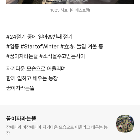
1025 허브데이 베스트컷!
#24절기 중에 열아홉번째 절기
#입동 #StartofWinter #立冬 들입 겨울 동
#꿈이자라는뜰 #소식을주고받는사이
자기다운 모습으로 어울리며
함께 일하고 배우는 농장
꿈이자라는뜰
로그 정보
꿈이자라는뜰
장애인과 비장애인이 자기다운 모습으로 어울리고 배우는 농
장