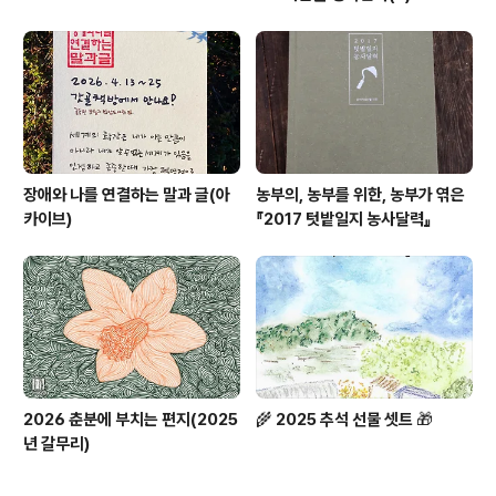
장애와 나를 연결하는 말과 글(아
농부의, 농부를 위한, 농부가 엮은
카이브)
『2017 텃밭일지 농사달력』
2026 춘분에 부치는 편지(2025
🌾 2025 추석 선물 셋트 🎁
년 갈무리)