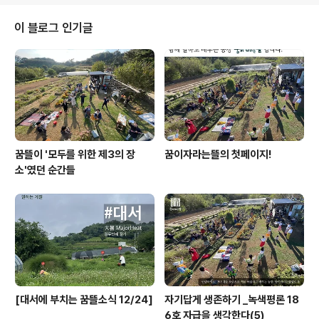
아, 올 해는 태풍이 없었는데 16년 만에 처음이라고 하네
요.2. 『사랑의 노동』 최근 책모임에선 (죽음의 과정을 돕
이 블로그 인기글
는) 뱃사공의 임무 편을 읽고 있습니다. 한구절을 소개합니
다.❝죽어가는 과정과 관련해 진짜 이슈는 시민정신에 대한
것이고, 잘 지지받고 사랑받는다는 느낌을 갖게 하는 것입
니다. 타협과 유연성을 발휘해야 하는 면들이 있습니다. 죽
어가는 사람이..
꿈뜰이 '모두를 위한 제3의 장
꿈이자라는뜰의 첫페이지!
소'였던 순간들
[대서에 부치는 꿈뜰소식 12/24]
자기답게 생존하기 _녹색평론 18
6호 자급을 생각한다(5)