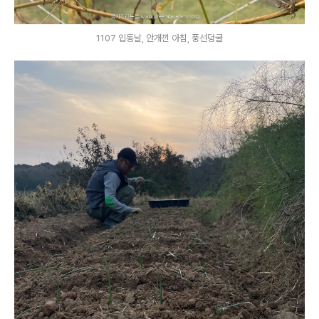
1107 입동날, 안개낀 아침, 풍선덩굴