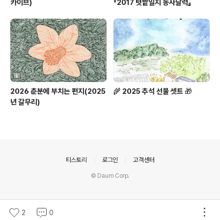
카이브)
『2017 텃밭일지 농사달력』
2026 춘분에 부치는 편지(2025
🌾 2025 추석 선물 셋트 🎁
년 갈무리)
의안내
티스토리
로그인
고객센터
© Daum Corp.
2
0