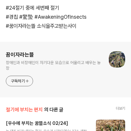
#24절기 중에 세번째 절기
#경칩 #驚蟄 #AwakeningOfInsects
#꿈이자라는뜰 소식을주고받는사이
로그 정보
꿈이자라는뜰
장애인과 비장애인이 자기다운 모습으로 어울리고 배우는 농
장
구독하기
더보기
절기에 부치는 편지
의 다른 글
[우수에 부치는 꿈뜰소식 02/24]
글 내용