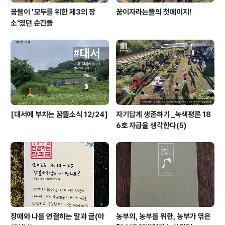
꿈뜰이 '모두를 위한 제3의 장
꿈이자라는뜰의 첫페이지!
소'였던 순간들
[대서에 부치는 꿈뜰소식 12/24]
자기답게 생존하기 _녹색평론 18
6호 자급을 생각한다(5)
장애와 나를 연결하는 말과 글(아
농부의, 농부를 위한, 농부가 엮은