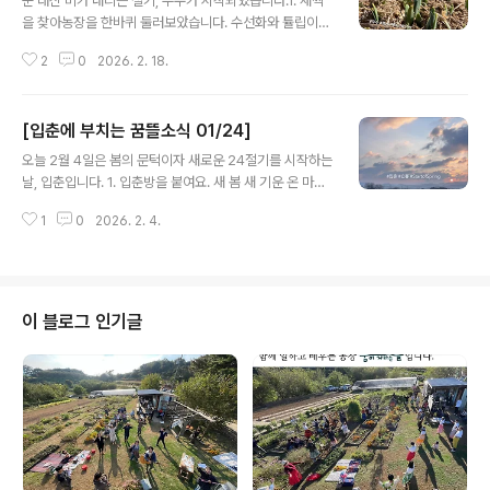
눈 대신 비가 내리는 절기, 우수가 시작되었습니다.1. 새싹
을 찾아농장을 한바퀴 둘러보았습니다. 수선화와 튤립이
올라오기 시작하네요.봄이 오고 날이 풀리면 얼었던 땅이
2
0
2026. 2. 18.
녹으면서 한동안 질척이기 마련이고, 장화에 두껍게 달라
붙는 흙을 떼어내는게 귀찮은 일이었는데, 올 해는 흙을 밟
는 느낌이 다릅니다. 푸석하게 말라있어요.지난 겨울, 홍동
[입춘에 부치는 꿈뜰소식 01/24]
엔 눈이 거의 오지 않았습니다. 일기예보를 살펴보니, 당분
글 내용
간은 평년보다 따뜻하고 강수량이 적을 거라고 합니다. 겨
오늘 2월 4일은 봄의 문턱이자 새로운 24절기를 시작하는
울 가뭄이 봄 가뭄으로 이어질 것 같아요.2. 책모임에서새
날, 입춘입니다. 1. 입춘방을 붙여요. 새 봄 새 기운 온 마을
롭게 읽을 책은 기록노동자 희정님이 지은 『죽은 다음』입
가득! 홍순명 선생님이 2011년에 나눠주신 입춘방 글귀에
니다.죽음과 장례. 사람이라면 누구나 한번(이 아니라 여러
1
0
2026. 2. 4.
서 가져왔어요. 입춘대길도 좋지만, 요즘의 마음과 바람을
번) 겪을 일이 분명한데, 직접 겪기 전까진 나와 상관없는
담아 한글로 적어보는 것은 어떨까요? 계절감 한 스푼 넣어
일로 여기거나, 겪더라도 마음을 깊..
주면 더 좋고요. 2. 사람을 돕는 기술 테크포임팩트캠퍼스
에 참여한 학생들과의 회고모임을 준비하면서 읽은 『경험
의 멸종』에서 수집한 문장을 공유합니다. ❝설득 기술의 황
이 블로그 인기글
금율 - 당신이 만든 기술이, 사용자에게 권하는 행동이 당
신 자신에게 권하고 싶지 않은 행동은 아닌지 자문해야 한
다.+ 꿈뜰도 황금률을 가지고 있어요. 꿈뜰이 발신하는 이
야기를 동료 구성원들이 보았을 때 – 이해 될 만큼 쉬운가?
불편하거나 부끄러..