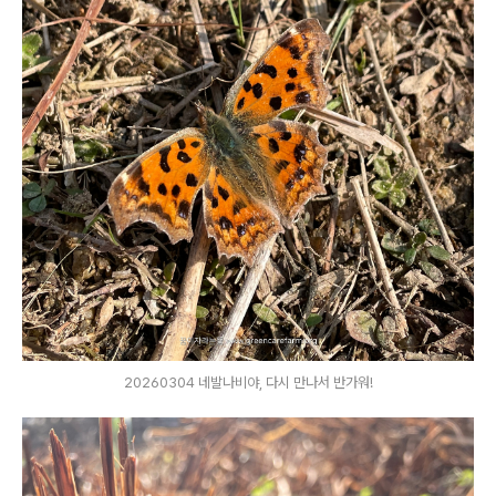
20260304 네발나비야, 다시 만나서 반가워!