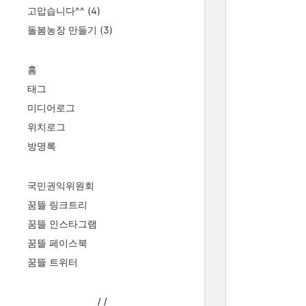
고맙습니다^^
(4)
돌봄농장 만들기
(3)
홈
태그
미디어로그
위치로그
방명록
국민권익위원회
꿈뜰 링크트리
꿈뜰 인스타그램
꿈뜰 페이스북
꿈뜰 트위터
/
/