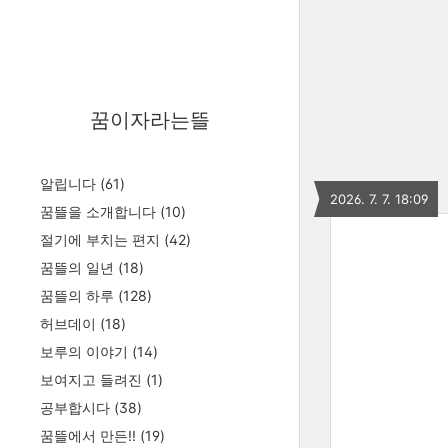
꿈이자라는뜰
알립니다
(61)
2026. 7. 7. 18:09
꿈뜰을 소개합니다
(10)
절기에 부치는 편지
(42)
꿈뜰의 일년
(18)
꿈뜰의 하루
(128)
허브데이
(18)
보루의 이야기
(14)
보여지고 들려진
(1)
공부합시다
(38)
꿈뜰에서 만든!!
(19)