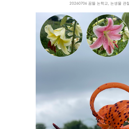
20260706 꿈뜰 논학교, 논생물 