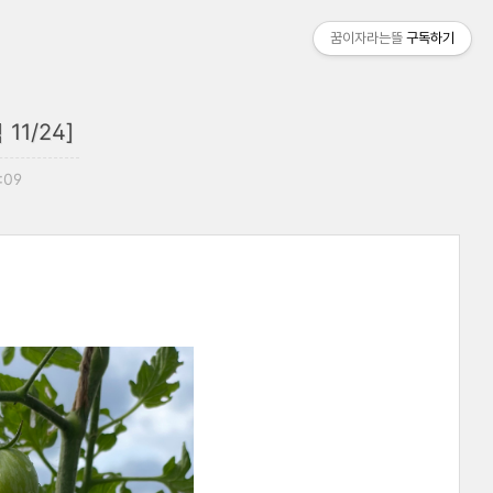
꿈이자라는뜰
구독하기
1/24]
8:09