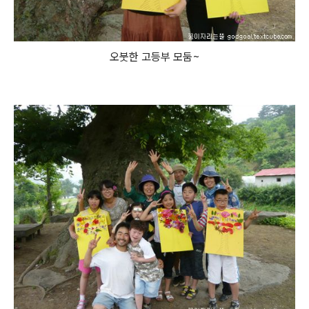
오붓한 고등부 모둠~