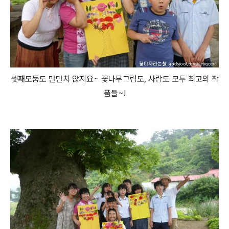
셋째모둠도 만만치 않지요~ 꽃나무그림도, 사람도 모두 최고의 작
품들~!