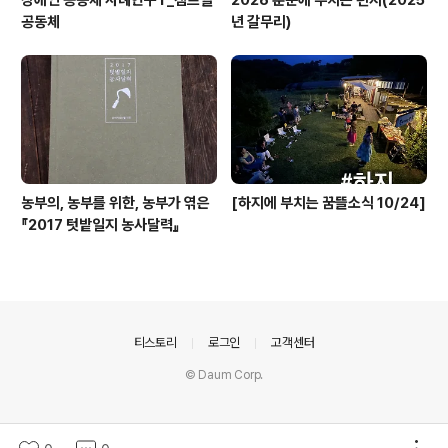
장애인 공동체 사례연구 I _캠프힐
2026 춘분에 부치는 편지(2025
공동체
년 갈무리)
농부의, 농부를 위한, 농부가 엮은
[하지에 부치는 꿈뜰소식 10/24]
『2017 텃밭일지 농사달력』
의안내
티스토리
로그인
고객센터
© Daum Corp.