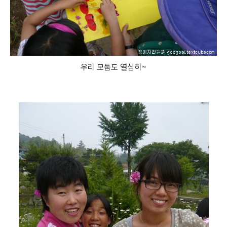
우리 모둠도 열심히~