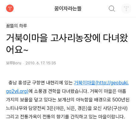
검색하기
꿈이자라는뜰
티스토리
꿈뜰의 하루
거북이마을 고사리농장에 다녀왔
어요~
보루Boru
2010. 6. 17. 15:35
충남 홍성군 구항면 내현리에 있는
거북이마을(http://geobuki.
go2vil.org)
에 소풍겸 견학을 다녀왔습니다. 거북이 마을은 아홉
가지의 보물을 덮고 있다는 보개산의 아늑함을 배경으로 500년된
느티나무와 담양전씨 3은(야은, 뇌은, 경은)을 모신 사당(구산사)
그리고 전통가옥이 전통의 향기를 간직하고 있는 마을이랍니다.