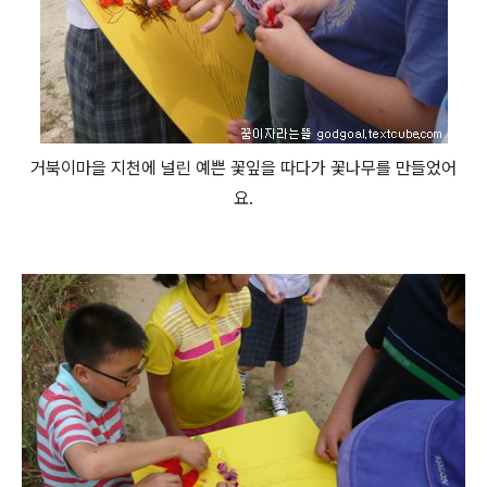
거북이마을 지천에 널린 예쁜 꽃잎을 따다가 꽃나무를 만들었어
요.