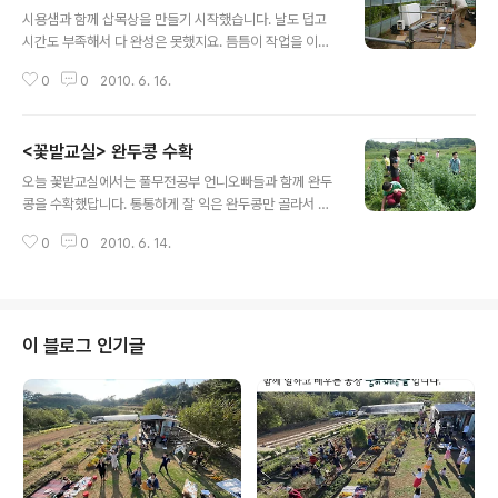
글 내용
시용샘과 함께 삽목상을 만들기 시작했습니다. 날도 덥고
시간도 부족해서 다 완성은 못했지요. 틈틈이 작업을 이어
서 하려고 합니다. 한쪽은 작업대로 만들고, 삽목상은 위,
0
0
2010. 6. 16.
중간, 바닥 이렇게 분할해서 사용할 예정입니다. 내용 규격
수량 재단규격 수량 위치 비고 - 30mm 스티로폼 900*1
800 11장 바닥 8장 + 옆 3장 - 차광망 55% 6m*10m 1
<꽃밭교실> 완두콩 수확
개 접어서 사용 - 활대 1.8m 25개 - 연결구 40mm 24개
글 내용
수직연결 - 40mm 파이프 6m 4개 900mm 6개 기둥 1
오늘 꽃밭교실에서는 풀무전공부 언니오빠들과 함께 완두
300m 6개 위 세로대 1300m 5개 아래 세로대 - 40mm
콩을 수확했답니다. 통통하게 잘 익은 완두콩만 골라서 따
앵글 10m 3T 3개 1200mm 2개 위 세로대 8500mm
야 하는데, 행여 덜익은 콩이 좀 섞였을지도 모르겠습니다^
2개 위 가로대 - 18mm 각파이프 6m 14개 8500mm 3
0
0
2010. 6. 14.
^ 완두콩따기를 끝내고 그늘에서 쉬는 동안 막쪄낸 달달구
개 위 가로대 8500mm ..
리 완두콩을 간식으로 맛있게, 아주 그냥 게눈 감추듯 먹어
치웠답니다. 전공부 언니오빠, 선생님들께 감사합니다~
이 블로그 인기글