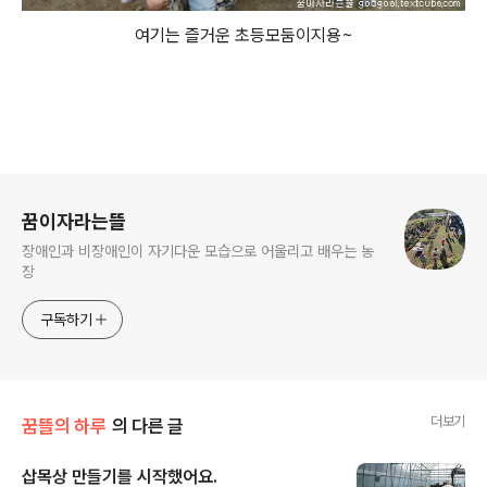
여기는 즐거운 초등모둠이지용~
로그 정보
꿈이자라는뜰
장애인과 비장애인이 자기다운 모습으로 어울리고 배우는 농
장
구독하기
더보기
꿈뜰의 하루
의 다른 글
삽목상 만들기를 시작했어요.