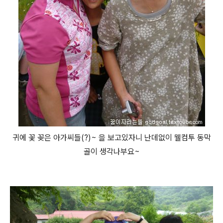
귀에 꽃 꽂은 아가씨들(?)~ 을 보고있자니 난데없이 웰컴투 동막
골이 생각나부요~