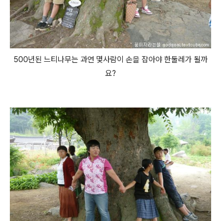
500년된 느티나무는 과연 몇사람이 손을 잡아야 한둘레가 될까
요?