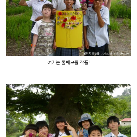
여기는 둘째모둠 작품!