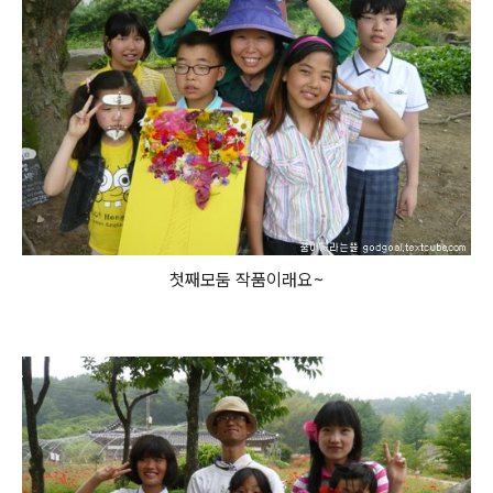
첫째모둠 작품이래요~