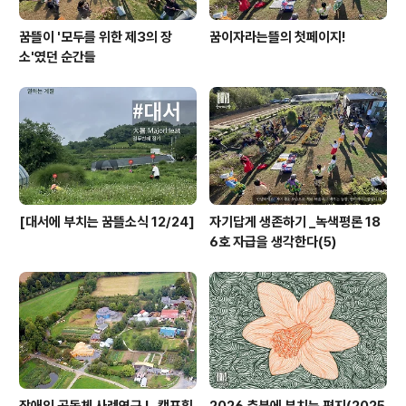
꿈뜰이 '모두를 위한 제3의 장
꿈이자라는뜰의 첫페이지!
소'였던 순간들
[대서에 부치는 꿈뜰소식 12/24]
자기답게 생존하기 _녹색평론 18
6호 자급을 생각한다(5)