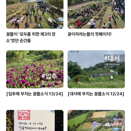
꿈뜰이 '모두를 위한 제3의 장
꿈이자라는뜰의 첫페이지!
소'였던 순간들
[입추에 부치는 꿈뜰소식 13/24]
[대서에 부치는 꿈뜰소식 12/24]