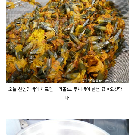
오늘 천연염색의 재료인 메리골드. 루씨샘이 한번 끓여오셨답니
다.