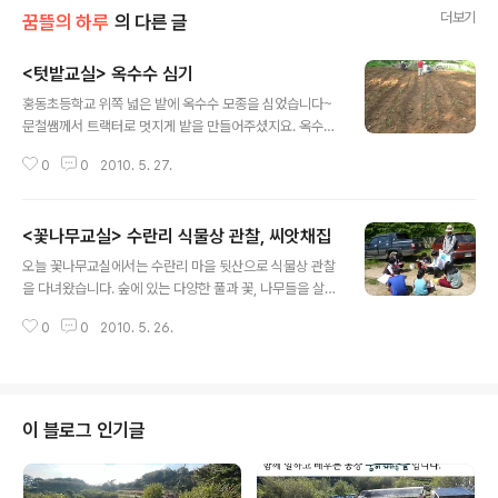
더보기
꿈뜰의 하루
의 다른 글
<텃밭교실> 옥수수 심기
글 내용
홍동초등학교 위쪽 넓은 밭에 옥수수 모종을 심었습니다~
문철쌤께서 트랙터로 멋지게 밭을 만들어주셨지요. 옥수수
많이 심었죠?^^ 짜잔~ 멋진 모습으로!! 선생님과 함께 하나
0
0
2010. 5. 27.
씩 하나씩~ 옥수수 가까이에서 v~ 어느새 밭이 옥수수로
가득 찼습니다.
<꽃나무교실> 수란리 식물상 관찰, 씨앗채집
글 내용
오늘 꽃나무교실에서는 수란리 마을 뒷산으로 식물상 관찰
을 다녀왔습니다. 숲에 있는 다양한 풀과 꽃, 나무들을 살펴
보고, 야생화 씨앗도 모으려고 갔었지요. 다양한 야생화 씨
0
0
2010. 5. 26.
앗을 수집하고 싶었는데, 생각보다 길찾기가 어려워서 벚
나무 씨앗만 수집해 왔답니다. 벚나무 아래에서 씨앗을 줍
는 일도 재밌었지만, 버찌를 먹으려고 벚나무 주변에서 노
니는 새들 노랫소리를 들으며 이야기를 나누는 일도 재밌
었답니다. 아이들을 학교에 데려다 놓고나서 시용샘과 둘
이 블로그 인기글
이서 다시한번 야생화 씨앗을 찾으러 다녀왔습니다. 다행
히 이번에는 길을 잘 찾아가서, 비록 양은 적었지만 필요한
씨앗을 채집해왔답니다.