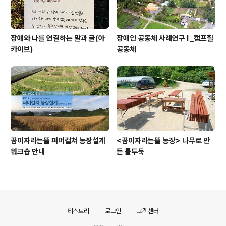
장애와 나를 연결하는 말과 글(아
장애인 공동체 사례연구 I _캠프힐
카이브)
공동체
꿈이자라는뜰 퍼머컬쳐 농장설계
<꿈이자라는뜰 농장> 나무로 만
워크숍 안내
든 틀두둑
의안내
티스토리
로그인
고객센터