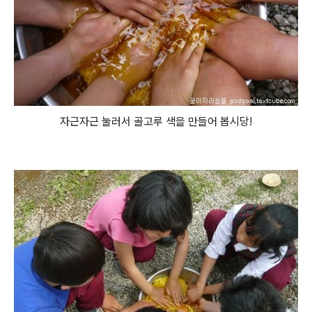
자근자근 눌러서 골고루 색을 만들어 봅시당!