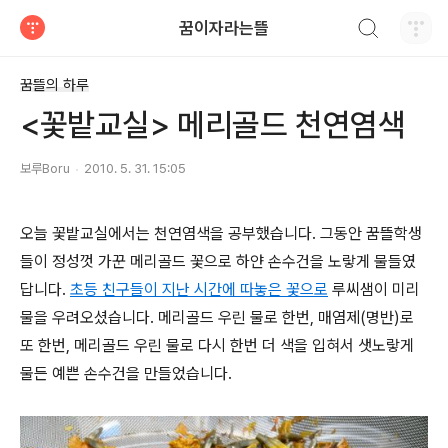
검색하기
꿈이자라는뜰
티스토리
꿈뜰의 하루
<꽃밭교실> 메리골드 천연염색
보루Boru
2010. 5. 31. 15:05
오늘 꽃밭교실에서는 천연염색을 공부했습니다. 그동안 꿈뜰학생
들이 정성껏 가꾼 메리골드 꽃으로 하얀 손수건을 노랗게 물들였
답니다.
초등 친구들이 지난 시간에 따놓은 꽃으로
루씨샘이 미리
물을 우려오셨습니다. 메리골드 우린 물로 한번, 매염제(명반)로
또 한번, 메리골드 우린 물로 다시 한번 더 색을 입혀서 샛노랗게
물든 예쁜 손수건을 만들었습니다.